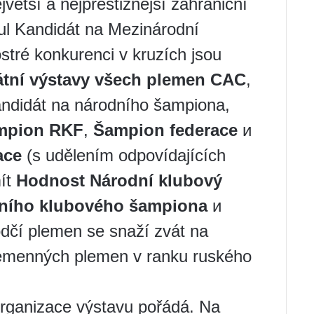
jvětší a nejprestižnější zahraniční
itul Kandidát na Mezinárodní
tré konkurenci v kruzích jsou
átní výstavy všech plemen CAC
,
Kandidát na národního šampiona,
mpion RKF
,
Šampion federace
и
ace
(s udělením odpovídajících
mít
Hodnost Národní klubový
dního klubového šampiona
и
dčí plemen se snaží zvát na
plemenných plemen v ranku ruského
 organizace výstavu pořádá. Na