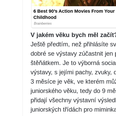
V jakém věku bych měl začít
Ještě předtím, než přihlásíte s
dobré se výstavy zúčastnit jen 
štěňátkem. Je to výborná soci
výstavy, s jejími pachy, zvuky,
3 měsíce je věk, ve kterém mů
juniorského věku, tedy do 9 m
přidají všechny výstavní výsle
juniorských třídách pro mimink