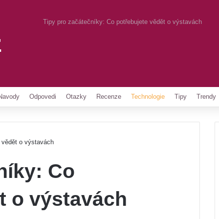
Tipy pro začátečníky: Co potřebujete vědět o výstavách
z
Pinterest
Navody
Odpovedi
Otazky
Recenze
Technologie
Tipy
Trendy
e vědět o výstavách
níky: Co
t o výstavách