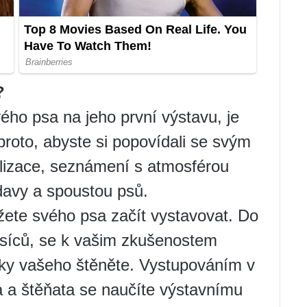
?
vého psa na jeho první výstavu, je
proto, abyste si popovídali se svým
alizace, seznámení s atmosférou
 davy a spoustou psů.
žete svého psa začít vystavovat. Do
ěsíců, se k vašim zkušenostem
dky vašeho štěněte. Vystupováním v
a a štěňata se naučíte výstavnímu