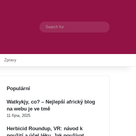
Search
Switch skin
for
Zpravy
Populární
Watkykjy, co? – Nejlepší africký blog
na webu je ve tmě
11 října, 2025
Herbicid Roundup, VR: návod k
použití a účel léku. Jak používat