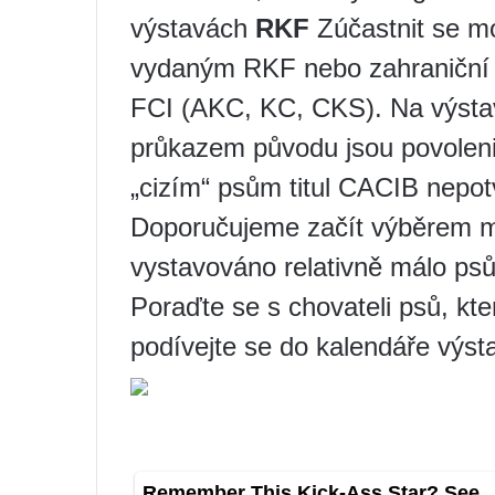
výstavách
RKF
Zúčastnit se m
vydaným RKF nebo zahraniční 
FCI (AKC, KC, CKS). Na výst
průkazem původu jsou povoleni,
„cizím“ psům titul CACIB nepot
Doporučujeme začít výběrem ma
vystavováno relativně málo psů
Poraďte se s chovateli psů, kt
podívejte se do kalendáře výst