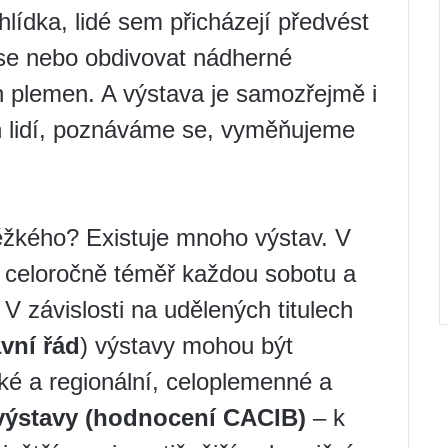
hlídka, lidé sem přicházejí předvést
áse nebo obdivovat nádherné
h plemen. A výstava je samozřejmě i
h lidí, poznáváme se, vyměňujeme
těžkého? Existuje mnoho výstav. V
 celoročně téměř každou sobotu a
. V závislosti na udělených titulech
vní řád
) výstavy mohou být
ké a regionální, celoplemenné a
výstavy (hodnocení CACIB)
– k