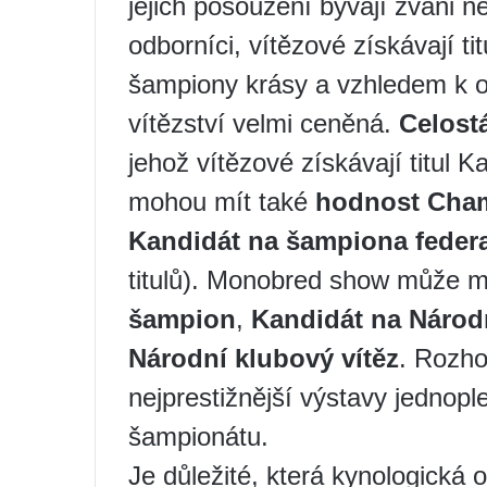
jejich posouzení bývají zváni ne
odborníci, vítězové získávají t
šampiony krásy a vzhledem k os
vítězství velmi ceněná.
Celost
jehož vítězové získávají titul 
mohou mít také
hodnost Cha
Kandidát na šampiona feder
titulů). Monobred show může 
šampion
,
Kandidát na Náro
Národní klubový vítěz
. Rozho
nejprestižnější výstavy jedno
šampionátu.
Je důležité, která kynologická