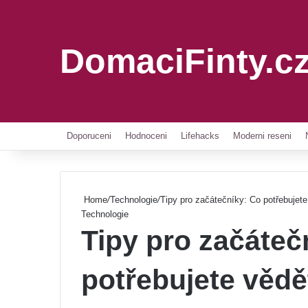
DomaciFinty.c
Doporuceni
Hodnoceni
Lifehacks
Moderni reseni
Home
/
Technologie
/
Tipy pro začátečníky: Co potřebujet
Technologie
Tipy pro začáteč
potřebujete vědě