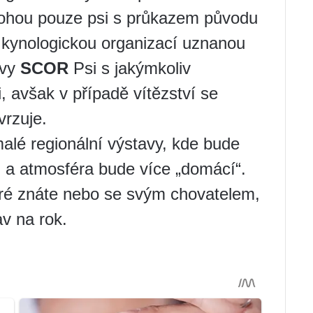
ohou pouze psi s průkazem původu
kynologickou organizací uznanou
avy
SCOR
Psi s jakýmkoliv
 avšak v případě vítězství se
vrzuje.
lé regionální výstavy, kde bude
 a atmosféra bude více „domácí“.
eré znáte nebo se svým chovatelem,
av na rok.