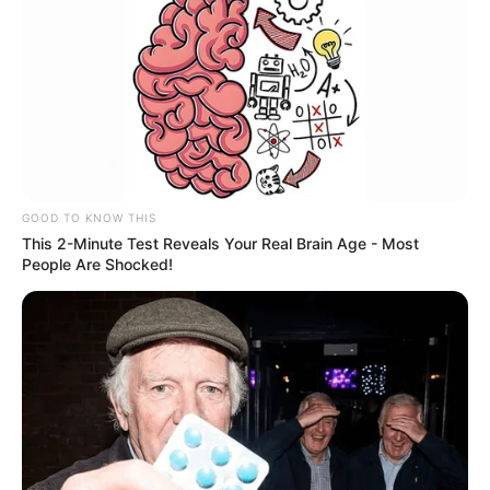
Žlutý keř sakury