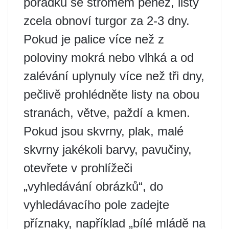
pořádku se stromem peněz, listy
zcela obnoví turgor za 2-3 dny.
Pokud je palice více než z
poloviny mokrá nebo vlhká a od
zalévání uplynuly více než tři dny,
pečlivě prohlédněte listy na obou
stranách, větve, paždí a kmen.
Pokud jsou skvrny, plak, malé
skvrny jakékoli barvy, pavučiny,
otevřete v prohlížeči
„vyhledávání obrázků“, do
vyhledávacího pole zadejte
příznaky, například „bílé mládě na