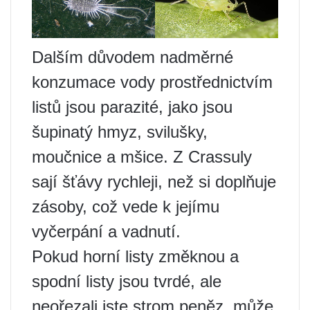
Dalším důvodem nadměrné
konzumace vody prostřednictvím
listů jsou parazité, jako jsou
šupinatý hmyz, svilušky,
moučnice a mšice. Z Crassuly
sají šťávy rychleji, než si doplňuje
zásoby, což vede k jejímu
vyčerpání a vadnutí.
Pokud horní listy změknou a
spodní listy jsou tvrdé, ale
neořezali jste strom peněz, může