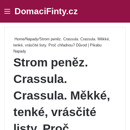
DomaciFinty.cz
Menu
Se
Home
/
Napady
/
Strom peněz. Crassula. Crassula. Měkké,
tenké, vrásčité listy. Proč chřadnou? Důvod | Pikabu
Napady
Strom peněz.
Crassula.
Crassula. Měkké,
tenké, vrásčité
listy. Proč