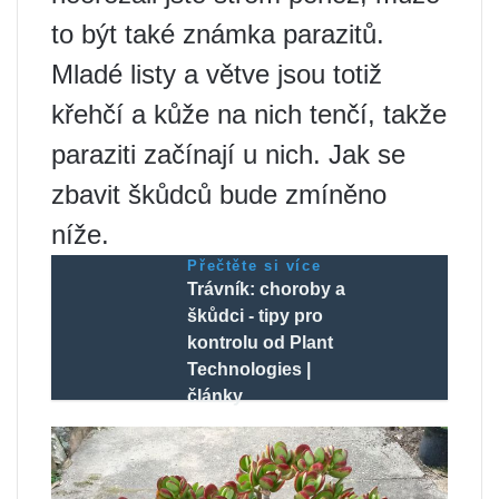
to být také známka parazitů.
Mladé listy a větve jsou totiž
křehčí a kůže na nich tenčí, takže
paraziti začínají u nich. Jak se
zbavit škůdců bude zmíněno
níže.
Přečtěte si více
Trávník: choroby a
škůdci - tipy pro
kontrolu od Plant
Technologies |
články