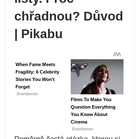
chřadnou? Důvod
| Pikabu
Poměrně častá otázka, kterou si