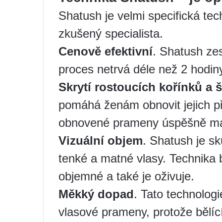
Shatush je velmi specifická te
zkušený specialista.
Cenově efektivní
. Shatush zes
proces netrvá déle než 2 hodin
Skrytí rostoucích kořínků a 
pomáhá ženám obnovit jejich př
obnovené prameny úspěšně mas
Vizuální objem
. Shatush je sk
tenké a matné vlasy. Technika 
objemné a také je oživuje.
Měkký dopad
. Tato technolog
vlasové prameny, protože bělíc