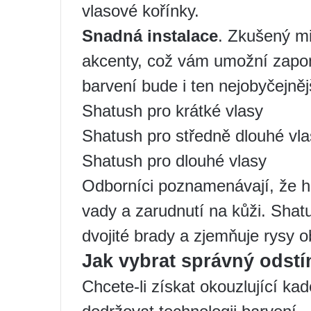
vlasové kořínky.
Snadná instalace
. Zkušený mi
akcenty, což vám umožní zapo
barvení bude i ten nejobyčejněj
Shatush pro krátké vlasy
Shatush pro středně dlouhé vla
Shatush pro dlouhé vlasy
Odborníci poznamenávají, že h
vady a zarudnutí na kůži. Shat
dvojité brady a zjemňuje rysy ob
Jak vybrat správný odstí
Chcete-li získat okouzlující kad