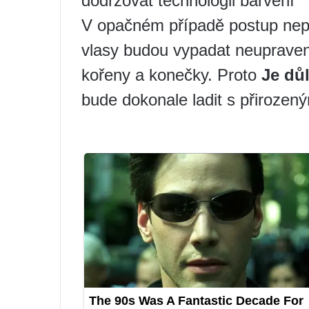
dodržovat technologii barvení
V opačném případě postup nep
vlasy budou vypadat neuprave
kořeny a konečky. Proto
Je důl
bude dokonale ladit s přirozen