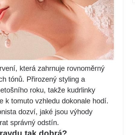
rvení, která zahrnuje rovnoměrný
h tónů. Přirozený styling a
etošního roku, takže kudrlinky
e k tomuto vzhledu dokonale hodí.
nista dozví, jaké jsou výhody
brat správný odstín.
pravdu tak dobrá?