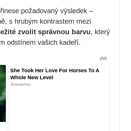
řinese požadovaný výsledek –
ně, s hrubým kontrastem mezi
ežité zvolit správnou barvu
, který
ým odstínem vašich kadeří.