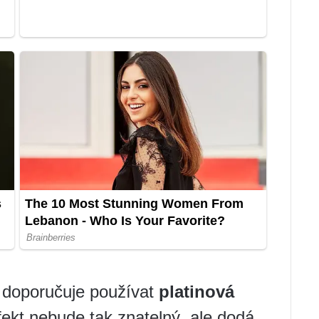
 doporučuje používat
platinová
ekt nebude tak znatelný, ale dodá