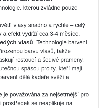
chnologie, kterou zvládne pouze
větlí vlasy snadno a rychle – celý
y a efekt vydrží cca 3-4 měsíce.
šedých vlasů
. Technologie barvení
irozenou barvu vlasů, takže
kují rostoucí a šedivé prameny.
utečnou spásou pro ty, kteří mají
barvení dělá kadeře svěží a
ie je považována za nejšetrnější pro
í prostředek se neaplikuje na