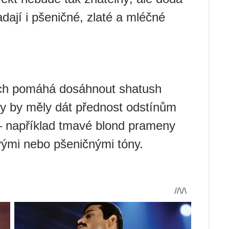
dají i pšeničné, zlaté a mléčné
ech pomáhá dosáhnout shatush
ky by měly dát přednost odstínům
 – například tmavé blond prameny
vými nebo pšeničnými tóny.