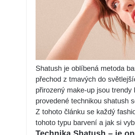
Shatush je oblíbená metoda ba
přechod z tmavých do světlejšíc
přirozený make-up jsou trendy l
provedené technikou shatush s
Z tohoto článku se každý fashio
tohoto typu barvení a jak si vy
Technika Shatush – je o