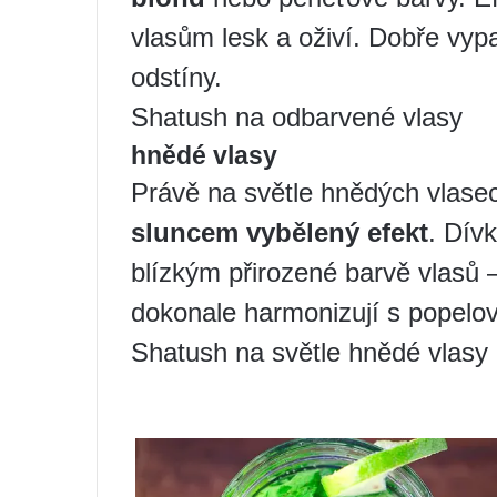
vlasům lesk a oživí. Dobře vypa
odstíny.
Shatush na odbarvené vlasy
hnědé vlasy
Právě na světle hnědých vlas
sluncem vybělený efekt
. Dív
blízkým přirozené barvě vlasů
dokonale harmonizují s popelo
Shatush na světle hnědé vlasy