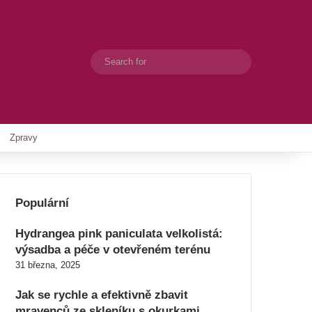
Search
Switch skin
for
Zpravy
Populární
Hydrangea pink paniculata velkolistá:
výsadba a péče v otevřeném terénu
31 března, 2025
Jak se rychle a efektivně zbavit
mravenců ze skleníku s okurkami