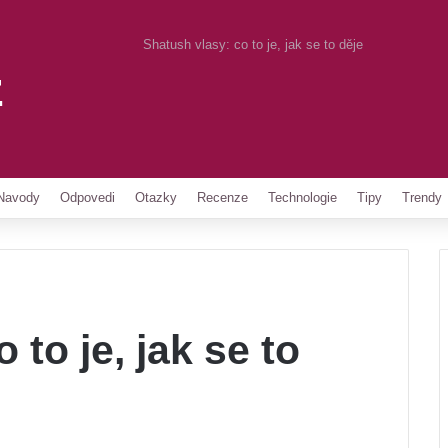
Shatush vlasy: co to je, jak se to děje
z
Pinterest
Navody
Odpovedi
Otazky
Recenze
Technologie
Tipy
Trendy
 to je, jak se to