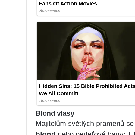
Blond vlasy
Majitelům světlých pramenů se
blond
nebo perleťové barvy. Ef