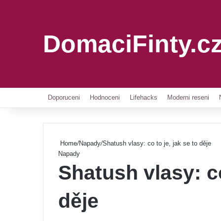
DomaciFinty.c
Doporuceni
Hodnoceni
Lifehacks
Moderni reseni
Home
/
Napady
/
Shatush vlasy: co to je, jak se to děje
Napady
Shatush vlasy: co
děje