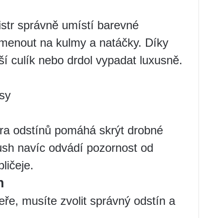
str správně umístí barevné
menout na kulmy a natáčky. Díky
ší culík nebo drdol vypadat luxusně.
sy
ra odstínů pomáhá skrýt drobné
ush navíc odvádí pozornost od
ličeje.
n
eře, musíte zvolit správný odstín a