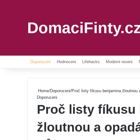
DomaciFinty.c
Doporuceni
Hodnoceni
Lifehacks
Moderni reseni
Home
/
Doporuceni
/
Proč listy fíkusu benjamina žloutnou
Doporuceni
Proč listy fíkus
žloutnou a opad