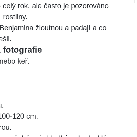
o celý rok, ale často je pozorováno
rostliny.
 Benjamina žloutnou a padají a co
šil.
 fotografie
nebo keř.
u.
 100-120 cm.
rou.