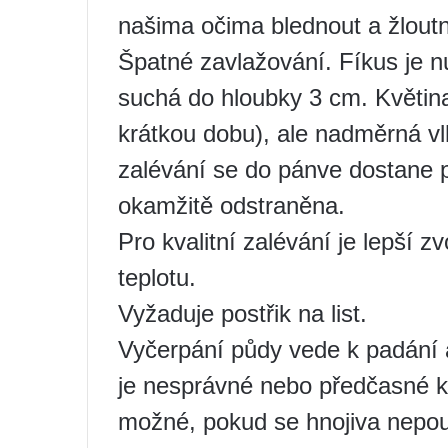
našima očima blednout a žloutn
Špatné zavlažování. Fíkus je nu
suchá do hloubky 3 cm. Květin
krátkou dobu), ale nadměrná vl
zalévání se do pánve dostane p
okamžitě odstraněna.
Pro kvalitní zalévání je lepší 
teplotu.
Vyžaduje postřik na list.
Vyčerpání půdy vede k padání a
je nesprávné nebo předčasné kr
možné, pokud se hnojiva nepouž