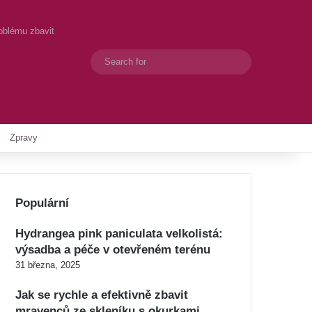
roblému zbavit
Search
Switch skin
for
Zpravy
Populární
Hydrangea pink paniculata velkolistá:
výsadba a péče v otevřeném terénu
31 března, 2025
Jak se rychle a efektivně zbavit
mravenců ze skleníku s okurkami