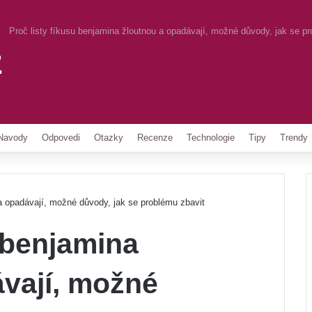
Proč listy fíkusu benjamina žloutnou a opadávají, možné důvody, jak se p
z
Pinterest
Navody
Odpovedi
Otazky
Recenze
Technologie
Tipy
Trendy
 a opadávají, možné důvody, jak se problému zbavit
u benjamina
ávají, možné