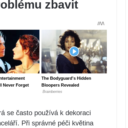
roblému zbavit
erá se často používá k dekoraci
celáří. Při správné péči květina