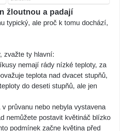
n žloutnou a padají
nu typický, ale proč k tomu dochází,
 zvažte ty hlavní:
kusy nemají rády nízké teploty, za
považuje teplota nad dvacet stupňů,
eploty do deseti stupňů, ale jen
la v průvanu nebo nebyla vystavena
ad nemůžete postavit květináč blízko
chto podmínek začne květina před