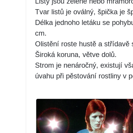
Listy jsou zelené nebo mramoro
Tvar listů je oválný, špička je š
Délka jednoho letáku se pohybu
cm.
Olistění roste hustě a střídavě 
Široká koruna, větve dolů.
Strom je nenáročný, existují vš
úvahu při pěstování rostliny v