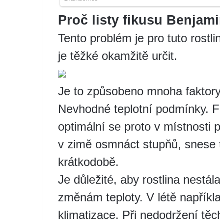
Proč listy fikusu Benjami
Tento problém je pro tuto rostli
je těžké okamžitě určit.
Je to způsobeno mnoha faktory,
Nevhodné teplotní podmínky. Fí
optimální se proto v místnosti 
v zimě osmnáct stupňů, snese t
krátkodobě.
Je důležité, aby rostlina nestá
změnám teploty. V létě napříkl
klimatizace. Při nedodržení tě