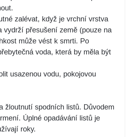
out.
tné zalévat, když je vrchní vrstva
a vydrží přesušení země (pouze na
hkost může vést k smrti. Po
řebytečná voda, která by měla být
zvolit usazenou vodu, pokojovou
 žloutnutí spodních listů. Důvodem
mení. Úplné opadávání listů je
ívají roky.