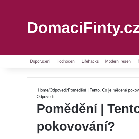
DomaciFinty.c
Doporuceni
Hodnoceni
Lifehacks
Moderni reseni
Home
/
Odpovedi
/
Pomědění | Tento. Co je měděné poko
Odpovedi
Pomědění | Tent
pokovování?