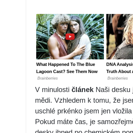
V minulosti
článek
Naši desku 
mědi. Vzhledem k tomu, že jsem
uschlé prkénko jsem jen vložil
Pokud máte čas, je samozřejmě
desky ihned po chemickém pom