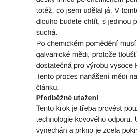
totéž, co jsem udělal já. V tom
dlouho budete chtít, s jedinou
suchá.
Po chemickém pomědění musí b
galvanické mědi, protože tlouš
dostatečná pro výrobu vysoce kv
Tento proces nanášení mědi n
článku.
Předběžné utažení
Tento krok je třeba provést po
technologie kovového odporu. U
vynechán a prkno je zcela pokr