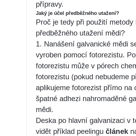
přípravy.
Jaký je účel předběžného utažení?
Proč je tedy při použití metod
předběžného utažení mědi?
1. Nanášení galvanické mědi se
vyroben pomocí fotorezistu. P
fotorezistu může v pórech che
fotorezistu (pokud nebudeme p
aplikujeme fotorezist přímo n
špatné adhezi nahromaděné ga
mědi.
Deska po hlavní galvanizaci v 
vidět příklad peelingu
článek
na