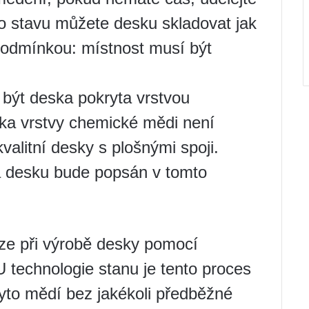
to stavu můžete desku skladovat jak
 podmínkou: místnost musí být
ýt deska pokryta vrstvou
ťka vrstvy chemické mědi není
alitní desky s plošnými spoji.
a desku bude popsán v tomto
uze při výrobě desky pomocí
 technologie stanu je tento proces
yto mědí bez jakékoli předběžné