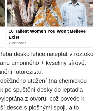
otřeba desku lehce naleptat v roztoku
íranu amonného + kyseliny sírové.
nění fotorezistu.
edběžného utažení (na chemickou
ak po spuštění desky do leptadla
leptána z otvorů, což povede k
í desce s plošnými spoji, a to