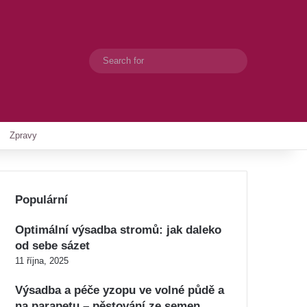
Search
Switch skin
for
Zpravy
Populární
Optimální výsadba stromů: jak daleko
od sebe sázet
11 října, 2025
Výsadba a péče yzopu ve volné půdě a
na parapetu – pěstování ze semen,