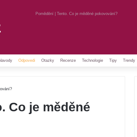
Pomědění | Tento. Co je měděné pokovování?
z
Pinterest
Navody
Odpovedi
Otazky
Recenze
Technologie
Tipy
Trendy
vování?
o. Co je měděné