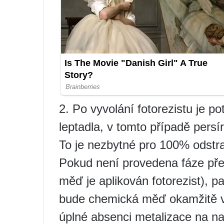
2. Po vyvolání fotorezistu je p
leptadla, v tomto případě pers
To je nezbytné pro 100% odstra
Pokud není provedena fáze př
měď je aplikován fotorezist), p
bude chemická měď okamžitě vy
úplné absenci metalizace na naš