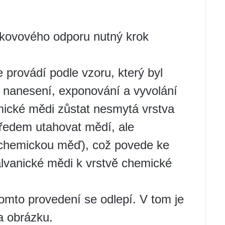
y kovového odporu nutný krok
 provádí podle vzoru, který byl
o nanesení, exponování a vyvolání
mické mědi zůstat nesmytá vrstva
ředem utahovat mědí, ale
a chemickou měď), což povede ke
lvanické mědi k vrstvě chemické
tomto provedení se odlepí. V tom je
 obrázku.