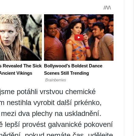
jsme potáhli vrstvou chemické
 nestihla vyrobit další prkénko,
a mezi dva plechy na uskladnění.
 lepší provést galvanické pokovení
ědění, pokud nemáte čas, udělejte