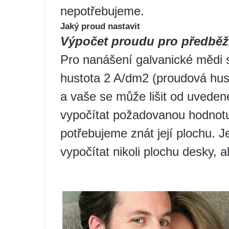
nepotřebujeme.
Jaký proud nastavit
Výpočet proudu pro předběž
Pro nanášení galvanické mědi 
hustota 2 A/dm2 (proudová hust
a vaše se může lišit od uveden
vypočítat požadovanou hodnotu
potřebujeme znát její plochu. J
vypočítat nikoli plochu desky, 