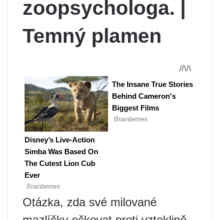
zoopsychologa. |
Temný plamen
Otázka, zda své milované
mazlíčky očkovat proti vzteklině