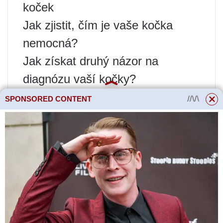
koček
Jak zjistit, čím je vaše kočka
nemocná?
Jak získat druhý názor na
diagnózu vaší kočky?
Patogen se ve velkém množství
SPONSORED CONTENT
hromadí ve slinách infikovaného
zvířete. Nebezpečí onemocnění
spočívá v tom, že infikovaný
jedinec může šířit virus 10-40 dní
před objevením prvních příznaků
onemocnění. Pokud se infikované
sliny dostanou na poškozená