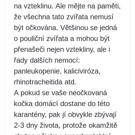
na vzteklinu. Ale mějte na paměti,
že všechna tato zvířata nemusí
být očkována. Většinou se jedná
o pouliční zvířata a mohou být
přenašeči nejen vztekliny, ale i
řady dalších nemocí:
panleukopenie, kaliciviróza,
rhinotracheitida atd.
A pokud se vaše neočkovaná
kočka domácí dostane do této
karantény, pak jí obvykle zbývají
2-3 dny života, protože okamžitě