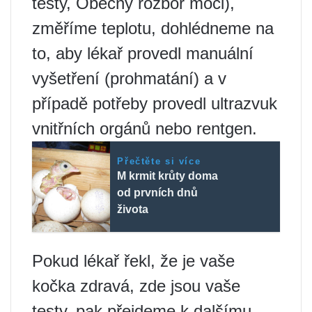
testy, Obecný rozbor moči),
změříme teplotu, dohlédneme na
to, aby lékař provedl manuální
vyšetření (prohmatání) a v
případě potřeby provedl ultrazvuk
vnitřních orgánů nebo rentgen.
Přečtěte si více
M krmit krůty doma
od prvních dnů
života
Pokud lékař řekl, že je vaše
kočka zdravá, zde jsou vaše
testy, pak přejdeme k dalšímu