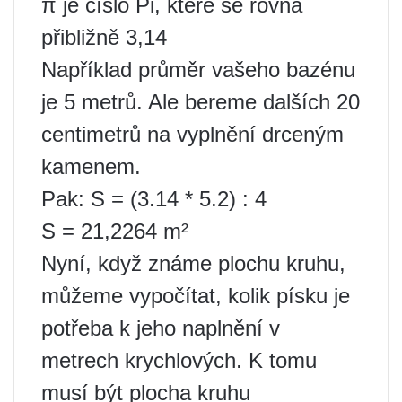
π je číslo Pi, které se rovná
přibližně 3,14
Například průměr vašeho bazénu
je 5 metrů. Ale bereme dalších 20
centimetrů na vyplnění drceným
kamenem.
Pak: S = (3.14 * 5.2) : 4
S = 21,2264 m²
Nyní, když známe plochu kruhu,
můžeme vypočítat, kolik písku je
potřeba k jeho naplnění v
metrech krychlových. K tomu
musí být plocha kruhu