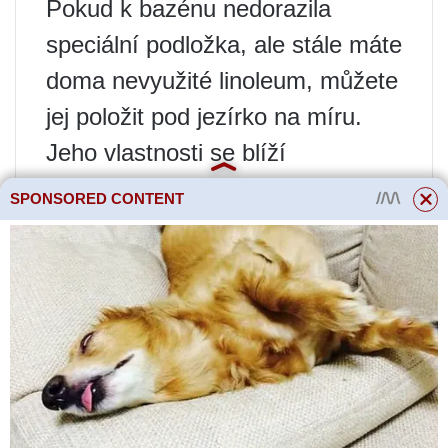
Pokud k bazénu nedorazila
speciální podložka, ale stále máte
doma nevyužité linoleum, můžete
jej položit pod jezírko na míru.
Jeho vlastnosti se blíží
požadovaným: pevný, odolný,
SPONSORED CONTENT
odolný proti opotřebení. Ale je tu
jedna významná nevýhoda –
když je mokré, linoleum klouže,
což je nebezpečné. Také taková
alternativa vypadá zvenčí ošklivě.
Polyethylenový film
Tento typ substrátu je vhodný pro