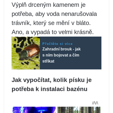
Výplň drceným kamenem je
potřeba, aby voda nenarušovala
trávník, který se mění v bláto.
Ano, a vypadá to velmi krásně.
Přečtěte si více
Zahradní brouk - jak
s ním bojovat a čím
stříkat
Jak vypočítat, kolik písku je
potřeba k instalaci bazénu