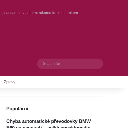
a girlandami s vlastními rukama krok za krokem
Search
Switch skin
for
Zpravy
Populární
Chyba automatické převodovky BMW
E60 se nespustí – velká encyklopedie