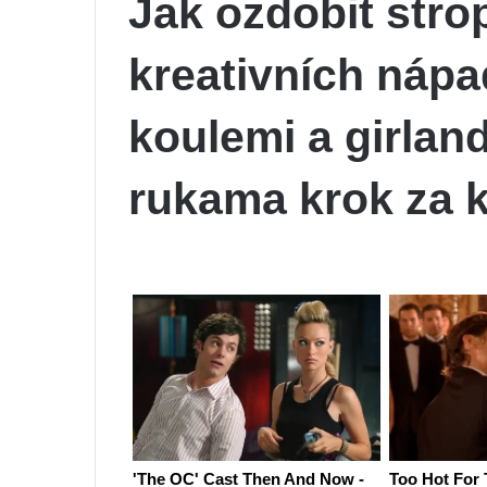
Jak ozdobit stro
kreativních náp
koulemi a girlan
rukama krok za 