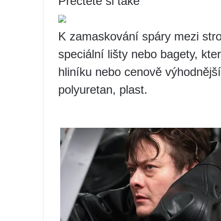
Přečtěte si také
K zamaskování spáry mezi stro
speciální lišty nebo bagety, kt
hliníku nebo cenově výhodnější
polyuretan, plast.