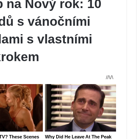
p na Nový rok: 10
adů s vánočními
dami s vlastními
krokem