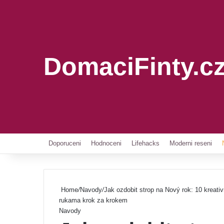
DomaciFinty.c
Doporuceni
Hodnoceni
Lifehacks
Moderni reseni
Home
/
Navody
/
Jak ozdobit strop na Nový rok: 10 kreati
rukama krok za krokem
Navody