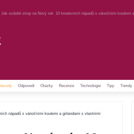
Jak ozdobit strop na Nový rok: 10 kreativních nápadů s vánočními koulemi 
z
Pinterest
Navody
Odpovedi
Otazky
Recenze
Technologie
Tipy
Trendy
vních nápadů s vánočními koulemi a girlandami s vlastními