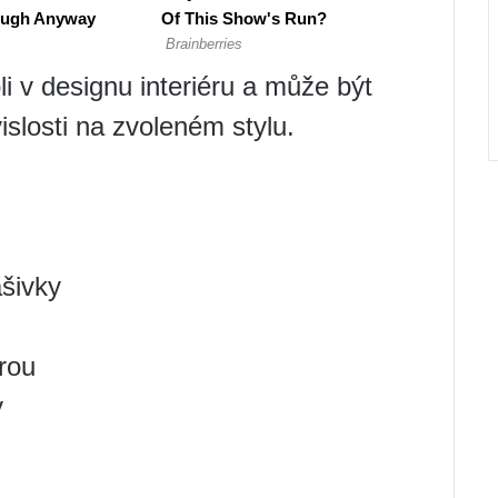
li v designu interiéru a může být
slosti na zvoleném stylu.
šivky
rou
y