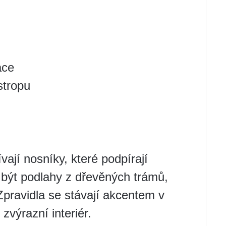
ace
stropu
ají nosníky, které podpírají
 být podlahy z dřevěných trámů,
Zpravidla se stávají akcentem v
zvýrazní interiér.