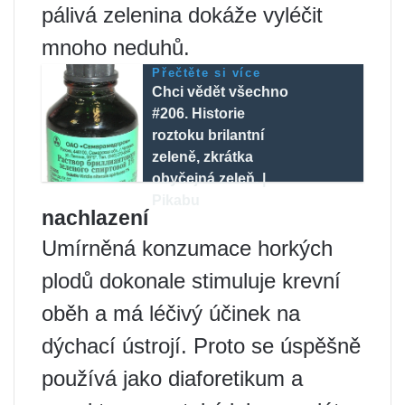
pálivá zelenina dokáže vyléčit
mnoho neduhů.
Přečtěte si více
Chci vědět všechno
#206. Historie
roztoku brilantní
zeleně, zkrátka
obyčejná zeleň. |
Pikabu
nachlazení
Umírněná konzumace horkých
plodů dokonale stimuluje krevní
oběh a má léčivý účinek na
dýchací ústrojí. Proto se úspěšně
používá jako diaforetikum a