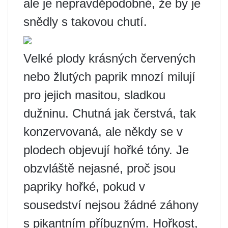
ale je nepravděpodobné, že by je
snědly s takovou chutí.
Velké plody krásných červených
nebo žlutých paprik mnozí milují
pro jejich masitou, sladkou
dužninu. Chutná jak čerstvá, tak
konzervovaná, ale někdy se v
plodech objevují hořké tóny. Je
obzvláště nejasné, proč jsou
papriky hořké, pokud v
sousedství nejsou žádné záhony
s pikantním příbuzným. Hořkost,