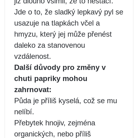
již dlouho všimli, že to nestačí.
Jde o to, že sladký lepkavý pyl se
usazuje na tlapkách včel a
hmyzu, který jej může přenést
daleko za stanovenou
vzdálenost.
Další důvody pro změny v
chuti papriky mohou
zahrnovat:
Půda je příliš kyselá, což se mu
nelíbí.
Přebytek hnojiv, zejména
organických, nebo příliš