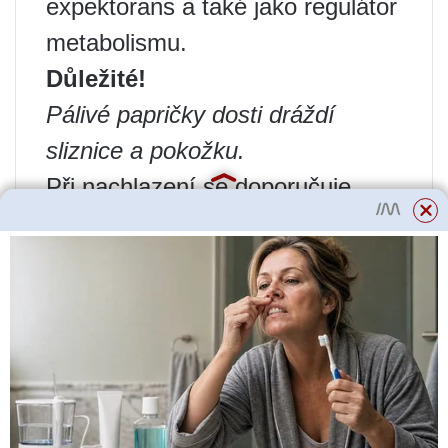
expektorans a také jako regulátor
metabolismu.
Důležité!
Pálivé papričky dosti dráždí
sliznice a pokožku.
Při nachlazení se doporučuje
užívat lihovou pepřovou tinkturu
vnitřně a jako potírání připravit
tinkturu z pepře, rostlinného oleje
a petroleje. Na bolest v krku
pomůže následující složení:
smíchejte ½ lžičky pepře, 4 lžičky
medu a vody a roztok vypijte,