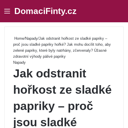
DomaciFinty.cz
Menu
Se
Home
/
Napady
/
Jak odstranit hořkost ze sladké papriky –
proč jsou sladké papriky hořké? Jak mohu docílit toho, aby
zelené papriky, které byly natrhány, zčervenaly? Úžasné
zdravotní výhody pálivé papriky
Napady
Jak odstranit
hořkost ze sladké
papriky – proč
jsou sladké