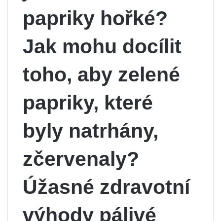
papriky hořké?
Jak mohu docílit
toho, aby zelené
papriky, které
byly natrhány,
zčervenaly?
Úžasné zdravotní
výhody pálivé