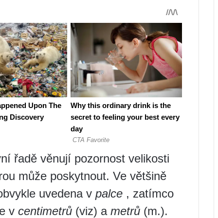
vní řadě věnují pozornost velikosti
erou může poskytnout. Ve většině
 obvykle uvedena v
palce
, zatímco
še v
centimetrů
(viz) a
metrů
(m.).