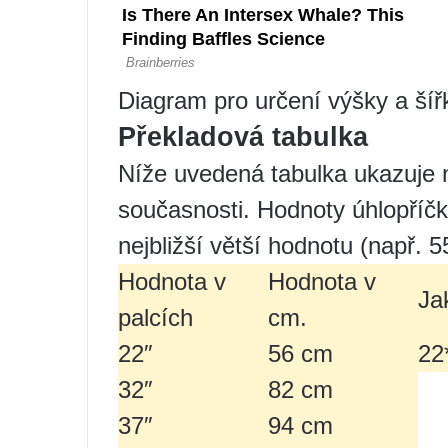
Diagram pro určení výšky a ší
Překladová tabulka
Níže uvedená tabulka ukazuje n
současnosti. Hodnoty úhlopříč
nejbližší větší hodnotu (např. 5
Hodnota v
Hodnota v
Ja
palcích
cm.
22″
56 cm
22
32″
82 cm
37″
94 cm