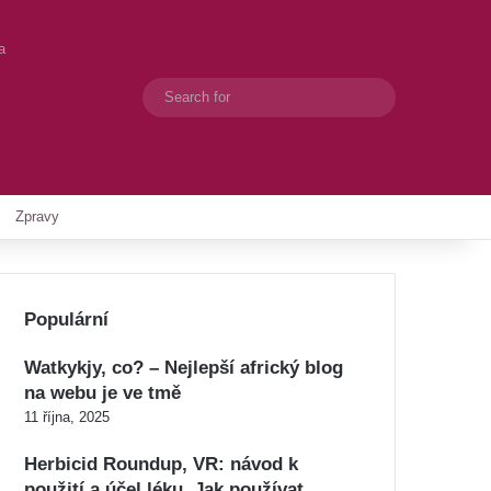
a
Search
Switch skin
for
Zpravy
Populární
Watkykjy, co? – Nejlepší africký blog
na webu je ve tmě
11 října, 2025
Herbicid Roundup, VR: návod k
použití a účel léku. Jak používat