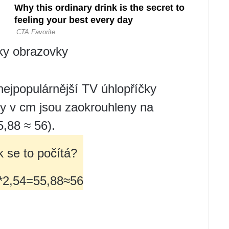
řky obrazovky
ejpopulárnější TV úhlopříčky
ky v cm jsou zaokrouhleny na
5,88 ≈ 56).
k se to počítá?
*2,54=55,88≈56