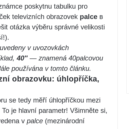
oznámce poskytnu tabulku pro
íček televizních obrazovek
palce
в
šit otázka výběru správné velikosti
í!).
 uvedeny v uvozovkách
íklad,
40″
— znamená 40palcovou
ále používána v tomto článku.
izní obrazovku: úhlopříčka,
ru se tedy měří úhlopříčkou mezi
). To je hlavní parametr! Všimněte si,
uvedena v
palce
(mezinárodní