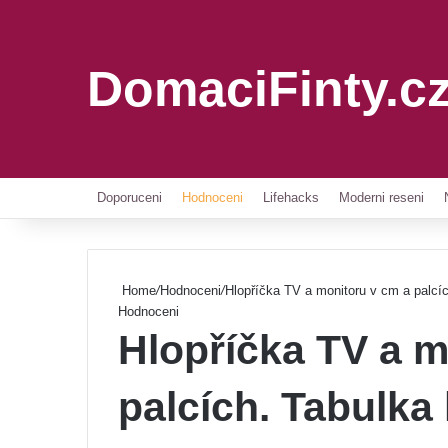
DomaciFinty.c
Doporuceni
Hodnoceni
Lifehacks
Moderni reseni
Home
/
Hodnoceni
/
Hlopříčka TV a monitoru v cm a palcíc
Hodnoceni
Hlopříčka TV a m
palcích. Tabulka