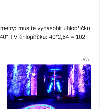
imetry: musíte vynásobit úhlopříčku
 40″ TV úhlopříčku: 40*2,54 = 102