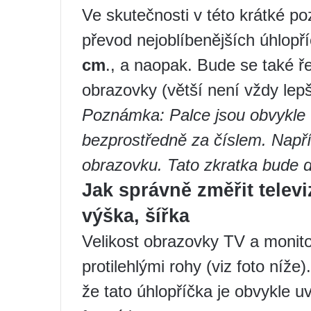
Ve skutečnosti v této krátké p
převod nejoblíbenějších úhlopř
cm
., a naopak. Bude se také ře
obrazovky (větší není vždy lepš
Poznámka: Palce jsou obvykle
bezprostředně za číslem. Např
obrazovku. Tato zkratka bude d
Jak správně změřit telev
výška, šířka
Velikost obrazovky TV a monito
protilehlými rohy (viz foto níže
že tato úhlopříčka je obvykle 