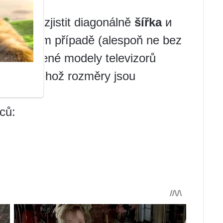
54 = 40″.
, jak to zjistit diagonálně
šířka
и
 v žádném případě (alespoň ne bez
ny oblíbené modely televizorů
andard, jehož rozměry jsou
ců: