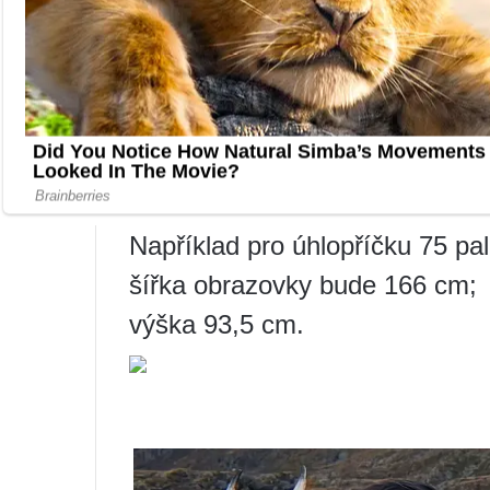
operaci, tj. například 102 cm/2,
Také se poměrně často lidé ptají
výška
obrazovka. Spolehlivě –
poměru stran), ale téměř všech
(16:9) dodržují mezinárodní st
znázorněny na obrázku níže.
Například pro úhlopříčku 75 pal
šířka obrazovky bude 166 cm;
výška 93,5 cm.