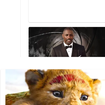
Chcete-li převést centimetry n