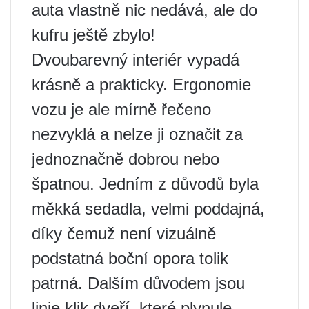
auta vlastně nic nedává, ale do
kufru ještě zbylo!
Dvoubarevný interiér vypadá
krásně a prakticky. Ergonomie
vozu je ale mírně řečeno
nezvyklá a nelze ji označit za
jednoznačně dobrou nebo
špatnou. Jedním z důvodů byla
měkká sedadla, velmi poddajná,
díky čemuž není vizuálně
podstatná boční opora tolik
patrná. Dalším důvodem jsou
linie klik dveří, které plynule