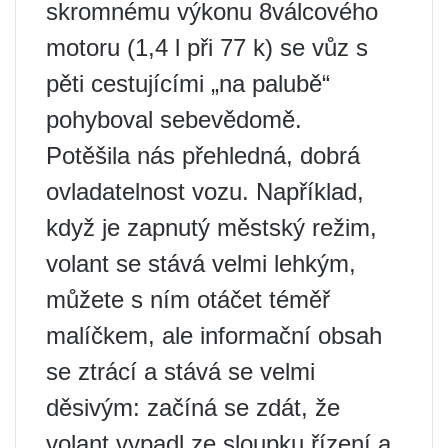
skromnému výkonu 8válcového
motoru (1,4 l při 77 k) se vůz s
pěti cestujícími „na palubě“
pohyboval sebevědomě.
Potěšila nás přehledná, dobrá
ovladatelnost vozu. Například,
když je zapnutý městský režim,
volant se stává velmi lehkým,
můžete s ním otáčet téměř
malíčkem, ale informační obsah
se ztrácí a stává se velmi
děsivým: začíná se zdát, že
volant vypadl ze sloupku řízení a