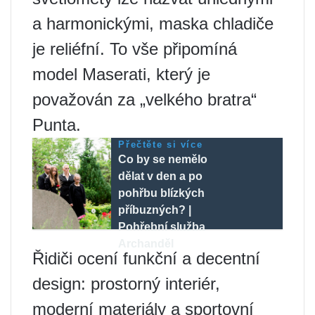
a harmonickými, maska ​​chladiče
je reliéfní. To vše připomíná
model Maserati, který je
považován za „velkého bratra“
Punta.
Přečtěte si více
Co by se nemělo
dělat v den a po
pohřbu blízkých
příbuzných? |
Pohřební služba
Archanděl
Řidiči ocení funkční a decentní
design: prostorný interiér,
moderní materiály a sportovní