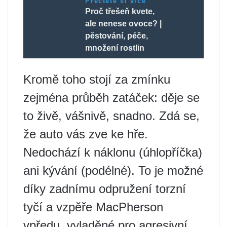
Přečtěte si více
Proč třešeň kvete,
ale nenese ovoce? |
pěstování, péče,
množení rostlin
Kromě toho stojí za zmínku
zejména průběh zatáček: děje se
to živě, vášnivě, snadno. Zdá se,
že auto vás zve ke hře.
Nedochází k náklonu (úhlopříčka)
ani kývání (podélné). To je možné
díky zadnímu odpružení torzní
tyčí a vzpěře MacPherson
vpředu, vyladěné pro agresivní,