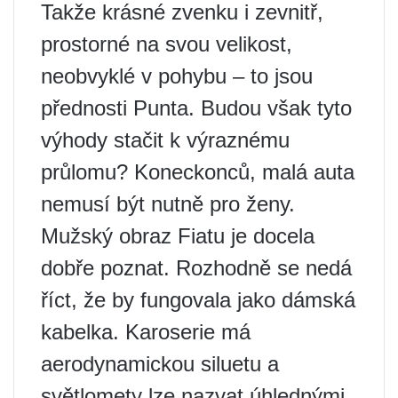
Takže krásné zvenku i zevnitř,
prostorné na svou velikost,
neobvyklé v pohybu – to jsou
přednosti Punta. Budou však tyto
výhody stačit k výraznému
průlomu? Koneckonců, malá auta
nemusí být nutně pro ženy.
Mužský obraz Fiatu je docela
dobře poznat. Rozhodně se nedá
říct, že by fungovala jako dámská
kabelka. Karoserie má
aerodynamickou siluetu a
světlomety lze nazvat úhlednými