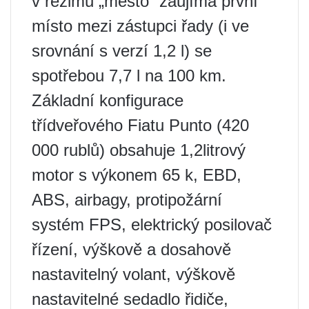
v režimu „město“ zaujímá první
místo mezi zástupci řady (i ve
srovnání s verzí 1,2 l) se
spotřebou 7,7 l na 100 km.
Základní konfigurace
třídveřového Fiatu Punto (420
000 rublů) obsahuje 1,2litrový
motor s výkonem 65 k, EBD,
ABS, airbagy, protipožární
systém FPS, elektrický posilovač
řízení, výškově a dosahově
nastavitelný volant, výškově
nastavitelné sedadlo řidiče,