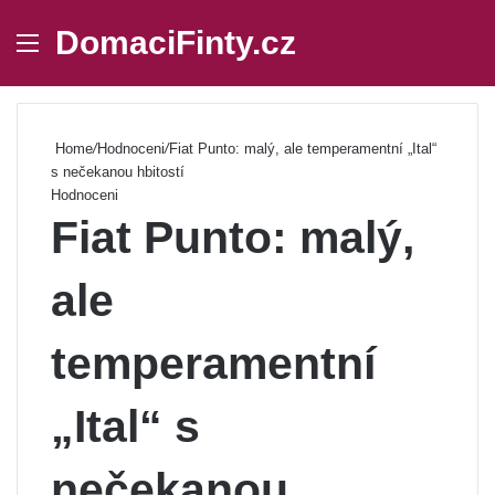
DomaciFinty.cz
Menu
Se
Home
/
Hodnoceni
/
Fiat Punto: malý, ale temperamentní „Ital“
s nečekanou hbitostí
Hodnoceni
Fiat Punto: malý,
ale
temperamentní
„Ital“ s
nečekanou