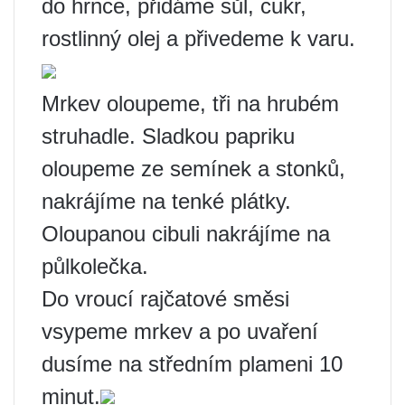
do hrnce, přidáme sůl, cukr,
rostlinný olej a přivedeme k varu.
Mrkev oloupeme, tři na hrubém
struhadle. Sladkou papriku
oloupeme ze semínek a stonků,
nakrájíme na tenké plátky.
Oloupanou cibuli nakrájíme na
půlkolečka.
Do vroucí rajčatové směsi
vsypeme mrkev a po uvaření
dusíme na středním plameni 10
minut.