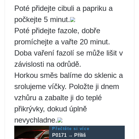
Poté přidejte cibuli a papriku a
počkejte 5 minut.
Poté přidejte fazole, dobře
promíchejte a vařte 20 minut.
Doba vaření fazolí se může lišit v
závislosti na odrůdě.
Horkou směs balíme do sklenic a
srolujeme víčky. Položte ji dnem
vzhůru a zabalte ji do teplé
přikrývky, dokud úplně
nevychladne.
Přečtěte si více
P0171 → Příliš