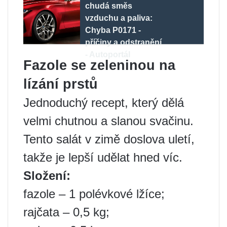
chudá směs
vzduchu a paliva:
Chyba P0171 -
příčiny a odstranění
- Autoportál
Fazole se zeleninou na
lízání prstů
Jednoduchý recept, který dělá
velmi chutnou a slanou svačinu.
Tento salát v zimě doslova uletí,
takže je lepší udělat hned víc.
Složení:
fazole – 1 polévkové lžíce;
rajčata – 0,5 kg;