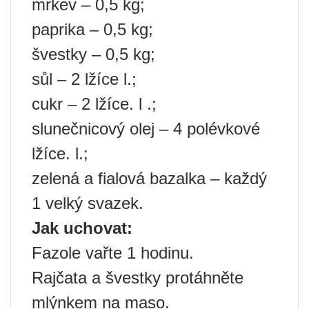
mrkev – 0,5 kg;
paprika – 0,5 kg;
švestky – 0,5 kg;
sůl – 2 lžíce l.;
cukr – 2 lžíce. l .;
slunečnicový olej – 4 polévkové
lžíce. l.;
zelená a fialová bazalka – každý
1 velký svazek.
Jak uchovat:
Fazole vařte 1 hodinu.
Rajčata a švestky protáhněte
mlýnkem na maso.