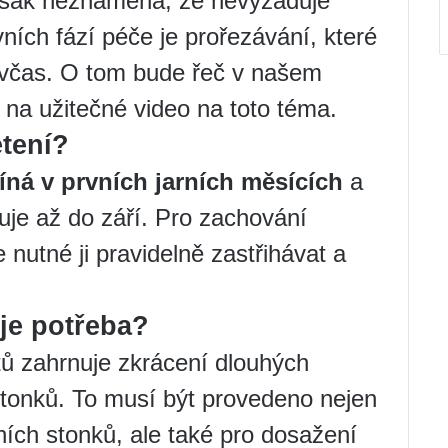
šak neznamená, že nevyžaduje
ních fází péče je prořezávání, které
 včas. O tom bude řeč v našem
 na užitečné video na toto téma.
etení?
íná v prvních jarních měsících
a
je až do září. Pro zachování
 nutné ji pravidelně zastřihávat a
 je potřeba?
ů zahrnuje zkrácení dlouhých
stonků. To musí být provedeno nejen
ích stonků, ale také pro dosažení