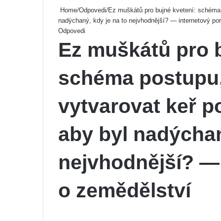
Home
/
Odpovedi
/
Ez muškátů pro bujné kvetení: schéma p
nadýchaný, kdy je na to nejvhodnější? — internetový por
Odpovedi
Ez muškátů pro b
schéma postupu,
vytvarovat keř po
aby byl nadýchan
nejvhodnější? — 
o zemědělství