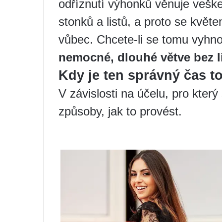
odříznutí výhonků věnuje veške
stonků a listů, a proto se květ
vůbec. Chcete-li se tomu vyhn
nemocné, dlouhé větve bez l
Kdy je ten správný čas t
V závislosti na účelu, pro který 
způsoby, jak to provést.