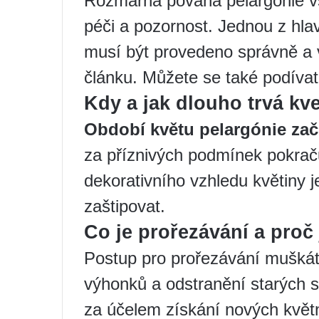
Rozmarná povaha pelargónie v
péči a pozornost. Jednou z hlav
musí být provedeno správně a
článku. Můžete se také podívat
Kdy a jak dlouho trvá kv
Období květu pelargónie zač
za příznivých podmínek pokraču
dekorativního vzhledu květiny je
zaštipovat.
Co je prořezávání a proč
Postup pro prořezávání muškát
výhonků a odstranění starých 
za účelem získání nových květn