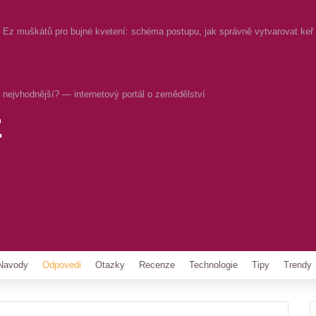
Ez muškátů pro bujné kvetení: schéma postupu, jak správně vytvarovat keř p
nejvhodnější? — internetový portál o zemědělství
z
Pinterest
Navody
Odpovedi
Otazky
Recenze
Technologie
Tipy
Trendy