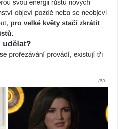
rou svou energii růstu nových
enství objeví pozdě nebo se neobjeví
out,
pro velké květy stačí zkrátit
istů
.
o udělat?
se prořezávání provádí, existují tři