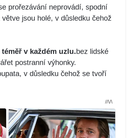
 se prořezávání neprovádí, spodní
a větve jsou holé, v důsledku čehož
 téměř v každém uzlu.
bez lidské
ářet postranní výhonky.
oupata, v důsledku čehož se tvoří