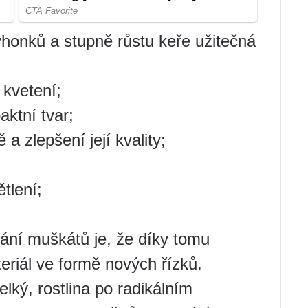
ýhonků a stupně růstu keře užitečná
 kvetení;
ktní tvar;
 a zlepšení její kvality;
tlení;
ání muškátů je, že díky tomu
riál ve formě nových řízků.
elký, rostlina po radikálním