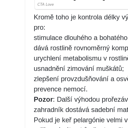
Kromě toho je kontrola délky v
pro:
stimulace dlouhého a bohatého
dává rostlině rovnoměrný kompa
urychlení metabolismu v rostlině
usnadnění zimování muškátů;
zlepšení provzdušňování a osvě
prevence nemocí.
Pozor
: Další výhodou prořezáv
zahradník dostává sadební mate
Pokud je keř pelargónie velmi v