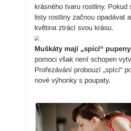
krásného tvaru rostliny. Pokud
listy rostliny začnou opadávat 
květina ztrácí svou krásu.
Muškáty mají „spící“ pupeny
pomoci však není schopen vytv
Prořezávání probouzí „spící“ p
nové výhonky s poupaty.