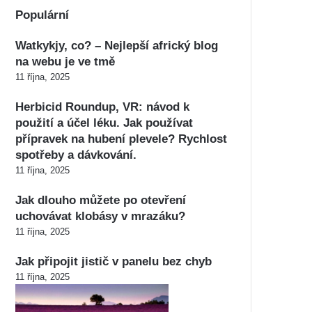
Populární
Watkykjy, co? – Nejlepší africký blog
na webu je ve tmě
11 října, 2025
Herbicid Roundup, VR: návod k
použití a účel léku. Jak používat
přípravek na hubení plevele? Rychlost
spotřeby a dávkování.
11 října, 2025
Jak dlouho můžete po otevření
uchovávat klobásy v mrazáku?
11 října, 2025
Jak připojit jistič v panelu bez chyb
11 října, 2025