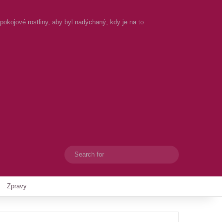
okojové rostliny, aby byl nadýchaný, kdy je na to
Search
Switch skin
for
Zpravy