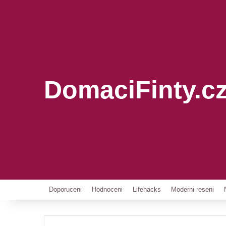
DomaciFinty.c
Doporuceni
Hodnoceni
Lifehacks
Moderni reseni