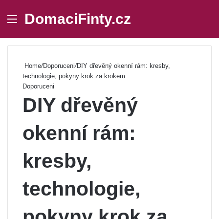
DomaciFinty.cz
Menu
Se
Home
/
Doporuceni
/
DIY dřevěný okenní rám: kresby,
technologie, pokyny krok za krokem
Doporuceni
DIY dřevěný
okenní rám:
kresby,
technologie,
pokyny krok za