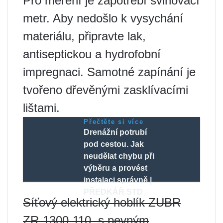
Pro měření je zapotřebí svinovací
metr. Aby nedošlo k vysychání
materiálu, připravte lak,
antiseptickou a hydrofobní
impregnaci. Samotné zapínání je
tvořeno dřevěnými zasklívacími
lištami.
Přečtěte si více
Drenážní potrubí
pod cestou. Jak
neudělat chybu při
výběru a provést
instalaci správně |
PŘEDKÁŘ STD
Síťový elektrický hoblík ZUBR
ZR-1300-110, s pevným