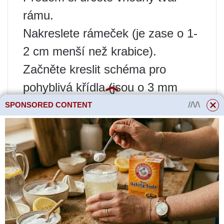
rámu.
Nakreslete rámeček (je zase o 1-
2 cm menší než krabice).
Začněte kreslit schéma pro
pohyblivá křídla (jsou o 3 mm
menší než rám).
SPONSORED CONTENT
Přečtěte si více
Paprika: tajemství
pěstování velkých
plodů