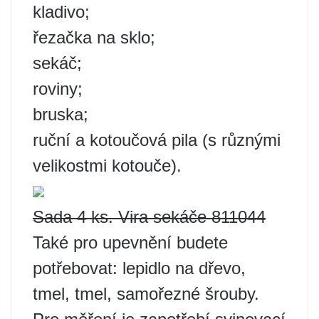
kladivo;
řezačka na sklo;
sekáč;
roviny;
bruska;
ruční a kotoučová pila (s různými
velikostmi kotouče).
Sada 4 ks. Vira sekáče 811044
Také pro upevnění budete
potřebovat: lepidlo na dřevo,
tmel, tmel, samořezné šrouby.