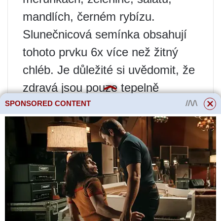
mandlích, černém rybízu.
Slunečnicová semínka obsahují
tohoto prvku 6x více než žitný
chléb. Je důležité si uvědomit, že
zdravá jsou pouze tepelně
nezpracovaná a nesolená
SPONSORED CONTENT
semena a ořechy.
Potraviny obsahující draslík,
protože tento prvek zabraňuje
hromadění sodíku v buňkách,
snižuje
arteriální tlak
a reguluje
srdeční rytmus. Ve vysokém