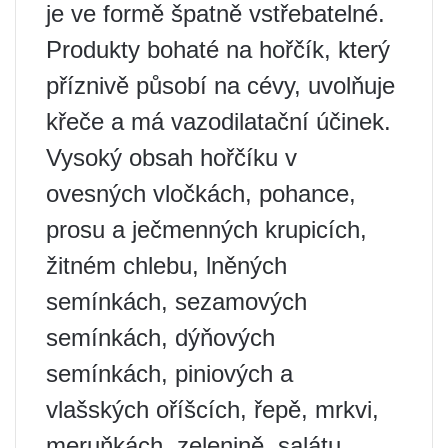
je ve formě špatně vstřebatelné.
Produkty bohaté na hořčík, který
příznivě působí na cévy, uvolňuje
křeče a má vazodilatační účinek.
Vysoký obsah hořčíku v
ovesných vločkách, pohance,
prosu a ječmenných krupicích,
žitném chlebu, lněných
semínkách, sezamových
semínkách, dýňových
semínkách, piniových a
vlašských oříšcích, řepě, mrkvi,
meruňkách, zelenině, salátu,