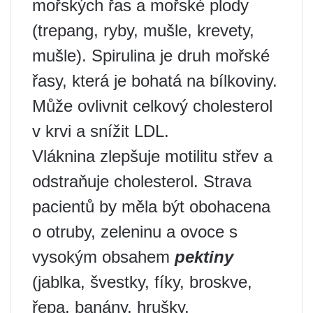
mořských řas a mořské plody
(trepang, ryby, mušle, krevety,
mušle). Spirulina je druh mořské
řasy, která je bohatá na bílkoviny.
Může ovlivnit celkový cholesterol
v krvi a snížit LDL.
Vláknina zlepšuje motilitu střev a
odstraňuje cholesterol. Strava
pacientů by měla být obohacena
o otruby, zeleninu a ovoce s
vysokým obsahem
pektiny
(jablka, švestky, fíky, broskve,
řepa, banány, hrušky,