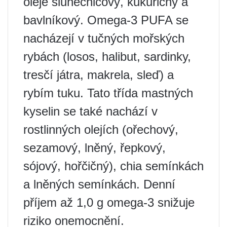
oleje slunečnicový, kukuřičný a
bavlníkový. Omega-3 PUFA se
nacházejí v tučných mořských
rybách (losos, halibut, sardinky,
tresčí játra, makrela, sleď) a
rybím tuku. Tato třída mastných
kyselin se také nachází v
rostlinných olejích (ořechový,
sezamový, lněný, řepkový,
sójový, hořčičný), chia semínkách
a lněných semínkách. Denní
příjem až 1,0 g omega-3 snižuje
riziko onemocnění.