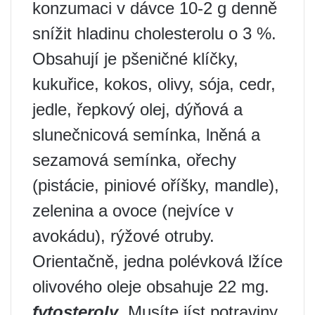
konzumaci v dávce 10-2 g denně
snížit hladinu cholesterolu o 3 %.
Obsahují je pšeničné klíčky,
kukuřice, kokos, olivy, sója, cedr,
jedle, řepkový olej, dýňová a
slunečnicová semínka, lněná a
sezamová semínka, ořechy
(pistácie, piniové oříšky, mandle),
zelenina a ovoce (nejvíce v
avokádu), rýžové otruby.
Orientačně, jedna polévková lžíce
olivového oleje obsahuje 22 mg.
fytosteroly
. Musíte jíst potraviny