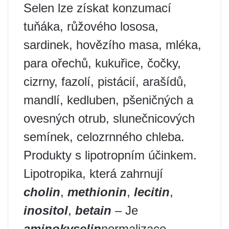
Selen lze získat konzumací
tuňáka, růžového lososa,
sardinek, hovězího masa, mléka,
para ořechů, kukuřice, čočky,
cizrny, fazolí, pistácií, arašídů,
mandlí, kedluben, pšeničných a
ovesných otrub, slunečnicových
semínek, celozrnného chleba.
Produkty s lipotropním účinkem.
Lipotropika, která zahrnují
cholin
,
methionin
,
lecitin
,
inositol
,
betain
– Je
aminokyselin
normalizace