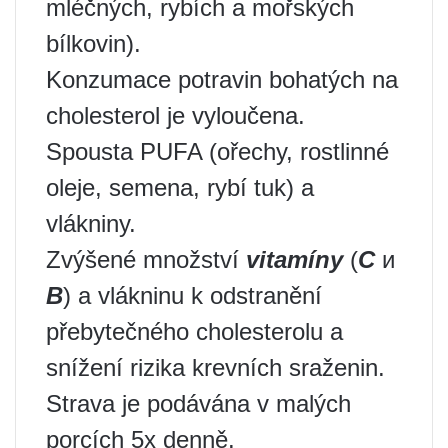
mléčných, rybích a mořských
bílkovin).
Konzumace potravin bohatých na
cholesterol je vyloučena.
Spousta PUFA (ořechy, rostlinné
oleje, semena, rybí tuk) a
vlákniny.
Zvýšené množství
vitamíny
(
С
и
В
) a vlákninu k odstranění
přebytečného cholesterolu a
snížení rizika krevních sraženin.
Strava je podávána v malých
porcích 5x denně.