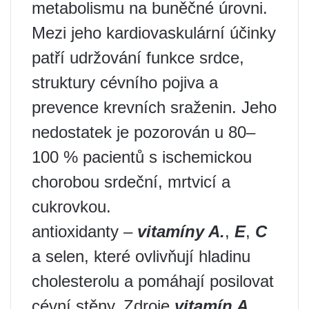
metabolismu na buněčné úrovni.
Mezi jeho kardiovaskulární účinky
patří udržování funkce srdce,
struktury cévního pojiva a
prevence krevních sraženin. Jeho
nedostatek je pozorován u 80–
100 % pacientů s ischemickou
chorobou srdeční, mrtvicí a
cukrovkou.
antioxidanty –
vitamíny A.
,
Е
,
С
a selen, které ovlivňují hladinu
cholesterolu a pomáhají posilovat
cévní stěny. Zdroje
vitamín A.