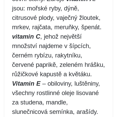
jsou: mořské ryby, dýně,
citrusové plody, vaječný žloutek,
mrkev, rajčata, meruňky, špenát.
vitamin C
, jehož největší
množství najdeme v šípcích,
černém rybízu, rakytníku,
červené paprikě, zeleném hrášku,
růžičkové kapustě a květáku.
Vitamin E
– obiloviny, luštěniny,
všechny rostlinné oleje lisované
za studena, mandle,
slunečnicová semínka, arašídy.