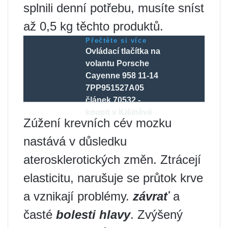
splnili denní potřebu, musíte sníst
až 0,5 kg těchto produktů.
Přečtěte si více
Ovládací tlačítka na
volantu Porsche
Cayenne 958 11-14
7PP951527A05
článek 70532 -
koupit v Kišiněvě
Zúžení krevních cév mozku
nastává v důsledku
aterosklerotických změn. Ztrácejí
elasticitu, narušuje se průtok krve
a vznikají problémy.
závrať
a
časté
bolesti hlavy
. Zvýšený