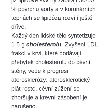
již lipidové skvrny zabírají 30-50
% povrchu aorty a v koronárních
tepnách se lipidóza rozvíjí ještě
dříve.
Každý den lidské tělo syntetizuje
1-5 g
cholesterolu
. Zvýšení LDL
frakcí v krvi, které dodávají
přebytek cholesterolu do cévní
stěny, vede k progresi
aterosklerózy: aterosklerotický
plát roste, cévní zúžení se
zhoršuje a krevní zásobení je
narušeno.