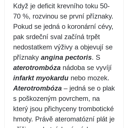
Když je deficit krevního toku 50-
70 %, rozvinou se první příznaky.
Pokud se jedná o koronární cévy,
pak srdeční sval začíná trpět
nedostatkem výživy a objevují se
příznaky
angina pectoris
. S
aterotrombóza
nádoba se vyvíjí
infarkt myokardu
nebo mozek.
Aterotrombóza
– jedná se o plak
s poškozeným povrchem, na
který jsou přichyceny trombotické
hmoty. Právě ateromatózní plát je