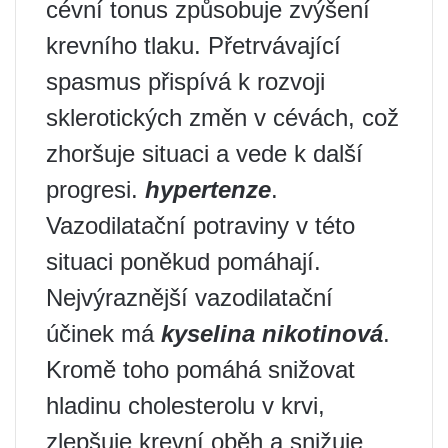
cévní tonus způsobuje zvýšení
krevního tlaku. Přetrvávající
spasmus přispívá k rozvoji
sklerotických změn v cévách, což
zhoršuje situaci a vede k další
progresi.
hypertenze
.
Vazodilatační potraviny v této
situaci poněkud pomáhají.
Nejvýraznější vazodilatační
účinek má
kyselina nikotinová
.
Kromě toho pomáhá snižovat
hladinu cholesterolu v krvi,
zlepšuje krevní oběh a snižuje