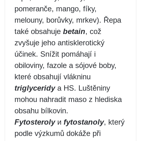
pomeranče, mango, fíky,
melouny, borůvky, mrkev). Řepa
také obsahuje
betain
, což
zvyšuje jeho antisklerotický
účinek. Snížit pomáhají i
obiloviny, fazole a sójové boby,
které obsahují vlákninu
triglyceridy
a HS. Luštěniny
mohou nahradit maso z hlediska
obsahu bílkovin.
Fytosteroly
и
fytostanoly
, který
podle výzkumů dokáže při