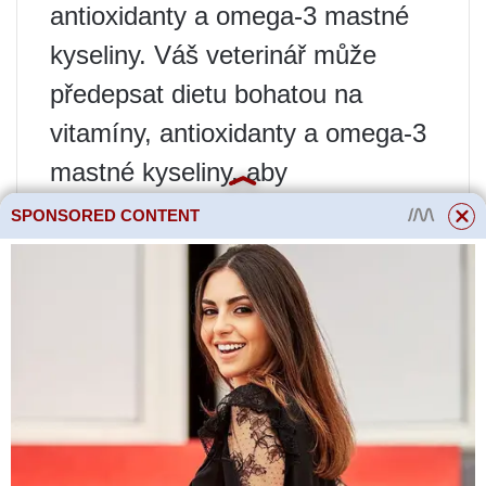
antioxidanty a omega-3 mastné
kyseliny. Váš veterinář může
předepsat dietu bohatou na
vitamíny, antioxidanty a omega-3
mastné kyseliny, aby
maximalizoval zdraví mozku.
SPONSORED CONTENT
Pomoci mohou i některé zdravé
pochoutky. Jen se ujistěte, že se
držte dál od potravin, které jsou
pro psy škodlivé.
Zeptejte se svého veterináře na
léky nebo doplňky. Na rozdíl od