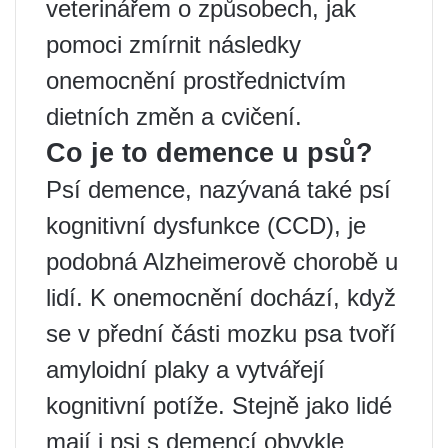
veterinářem o způsobech, jak
pomoci zmírnit následky
onemocnění prostřednictvím
dietních změn a cvičení.
Co je to demence u psů?
Psí demence, nazývaná také psí
kognitivní dysfunkce (CCD), je
podobná Alzheimerově chorobě u
lidí. K onemocnění dochází, když
se v přední části mozku psa tvoří
amyloidní plaky a vytvářejí
kognitivní potíže. Stejně jako lidé
mají i psi s demencí obvykle