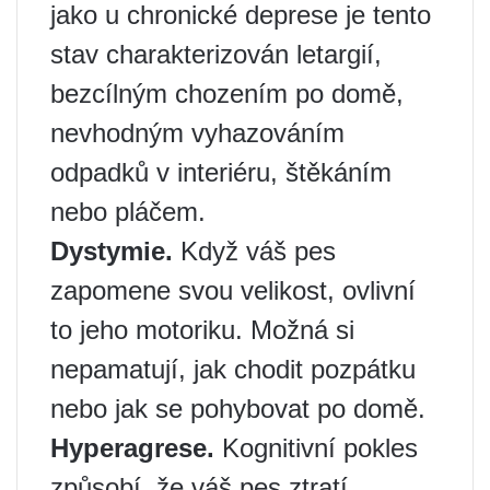
jako u chronické deprese je tento
stav charakterizován letargií,
bezcílným chozením po domě,
nevhodným vyhazováním
odpadků v interiéru, štěkáním
nebo pláčem.
Dystymie.
Když váš pes
zapomene svou velikost, ovlivní
to jeho motoriku. Možná si
nepamatují, jak chodit pozpátku
nebo jak se pohybovat po domě.
Hyperagrese.
Kognitivní pokles
způsobí, že váš pes ztratí