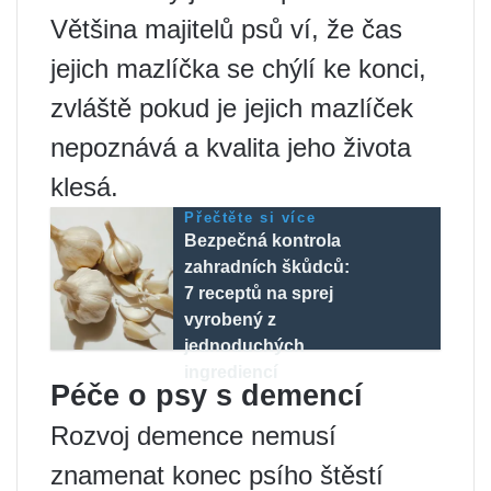
Většina majitelů psů ví, že čas
jejich mazlíčka se chýlí ke konci,
zvláště pokud je jejich mazlíček
nepoznává a kvalita jeho života
klesá.
Přečtěte si více
Bezpečná kontrola
zahradních škůdců:
7 receptů na sprej
vyrobený z
jednoduchých
ingrediencí
Péče o psy s demencí
Rozvoj demence nemusí
znamenat konec psího štěstí