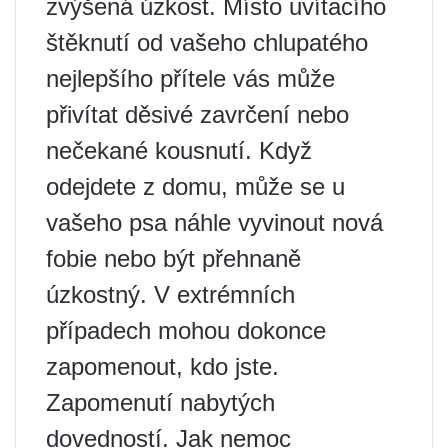
zvýšená úzkost. Místo uvítacího
štěknutí od vašeho chlupatého
nejlepšího přítele vás může
přivítat děsivé zavrčení nebo
nečekané kousnutí. Když
odejdete z domu, může se u
vašeho psa náhle vyvinout nová
fobie nebo být přehnaně
úzkostný. V extrémních
případech mohou dokonce
zapomenout, kdo jste.
Zapomenutí nabytých
dovedností. Jak nemoc