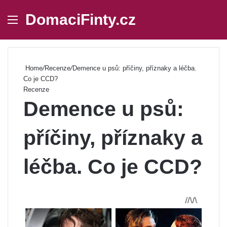
DomaciFinty.cz
Menu
Se
Home
/
Recenze
/
Demence u psů: příčiny, příznaky a léčba.
Co je CCD?
Recenze
Demence u psů:
příčiny, příznaky a
léčba. Co je CCD?