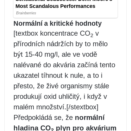
Normální a kritické hodnoty
[textbox koncentrace CO
v
2
přírodních nádržích by to mělo
být 15-40 mg/l, ale ve vodě
nalévané do akvária začíná tento
ukazatel tíhnout k nule, a to i
přesto, že živé organismy stále
produkují oxid uhličitý, i když v
malém množství.[/stextbox]
Předpokládá se, že
normální
hladina CO
plyn pro akvárium
2