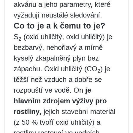
akváriu a jeho parametry, které
vyžadují neustálé sledování.
Co to je a k čemu to je?
S
(oxid uhličitý, oxid uhličitý) je
2
bezbarvý, nehořlavý a mírně
kyselý zkapalněný plyn bez
zápachu. Oxid uhličitý (CO
) je
2
těžší než vzduch a dobře se
rozpouští ve vodě. On
je
hlavním zdrojem výživy pro
rostliny
, jejich stavební materiál
(z 50 % tvoří oxid uhličitý) a
rostliny rostoucí ve vodních