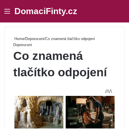
DomaciFinty.cz
Menu
Se
Home
/
Doporuceni
/
Co znamená tlačítko odpojení
Doporuceni
Co znamená
tlačítko odpojení