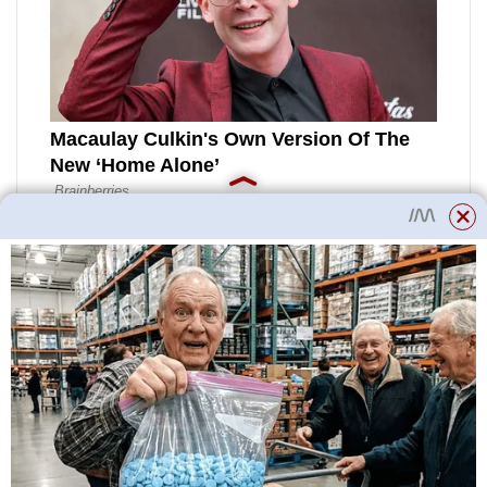
Jak správně interpretovat
indikátory vypnutí pa
Na palubní desce vašeho vozu
Toyota najdete různé ukazatele
týkající se ujetých kilometrů a
jízd. Jedním z těchto indikátorů je
odjezd, který představuje celkový