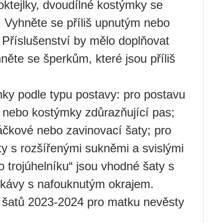
ktejlky, dvoudílné kostýmky se
 Vyhněte se příliš upnutým nebo
Příslušenství by mělo doplňovat
hněte se šperkům, které jsou příliš
ky podle typu postavy: pro postavu
 nebo kostýmky zdůrazňující pas;
áčkové nebo zavinovací šaty; pro
y s rozšířenými sukněmi a svislými
 trojúhelníku“ jsou vhodné šaty s
ukávy s nafouknutým okrajem.
 šatů 2023-2024 pro matku nevěsty