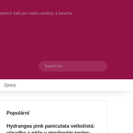
gantních šatů pro matku nevěsty a ženicha
Search
Switch skin
for
Zpravy
Populární
Hydrangea pink paniculata velkolistá:
výsadba a péče v otevřeném terénu