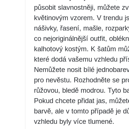
působit slavnostněji, můžete zv
květinovým vzorem. V trendu jso
nášivky, řasení, mašle, rozpar
co nejoriginálnější outfit, obl
kalhotový kostým. K šatům můž
které dodá vašemu vzhledu pří
Nemůžete nosit bílé jednobarev
pro nevěstu. Rozhodněte se pr
růžovou, bledě modrou. Tyto b
Pokud chcete přidat jas, můžete
barvě, ale v tomto případě je d
vzhledu byly více tlumené.