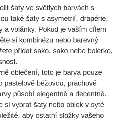
olit šaty ve světlých barvách s
u také šaty s asymetrií, drapérie,
ky a volánky. Pokud je vaším cílem
ékněte si kombinézu nebo barevný
ete přidat sako, sako nebo bolerko,
snost.
né oblečení, toto je barva pouze
o pastelově béžovou, prachově
arvy působí elegantně a decentně.
 si vybrat šaty nebo oblek v syté
ůležité, aby ostatní složky vašeho