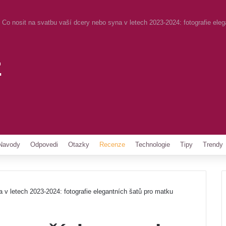
Co nosit na svatbu vaší dcery nebo syna v letech 2023-2024: fotografie ele
z
Pinterest
Navody
Odpovedi
Otazky
Recenze
Technologie
Tipy
Trendy
 v letech 2023-2024: fotografie elegantních šatů pro matku