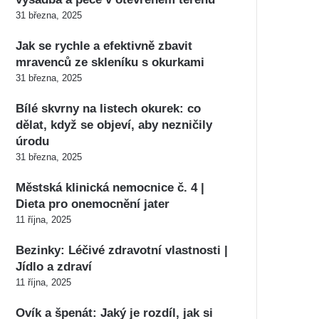
31 března, 2025
Jak se rychle a efektivně zbavit
mravenců ze skleníku s okurkami
31 března, 2025
Bílé skvrny na listech okurek: co
dělat, když se objeví, aby nezničily
úrodu
31 března, 2025
Městská klinická nemocnice č. 4 |
Dieta pro onemocnění jater
11 října, 2025
Bezinky: Léčivé zdravotní vlastnosti |
Jídlo a zdraví
11 října, 2025
Ovík a špenát: Jaký je rozdíl, jak si