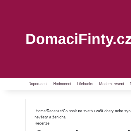
DomaciFinty.c
Doporuceni
Hodnoceni
Lifehacks
Moderni reseni
Home
/
Recenze
/
Co nosit na svatbu vaší dcery nebo syna
nevěsty a ženicha
Recenze