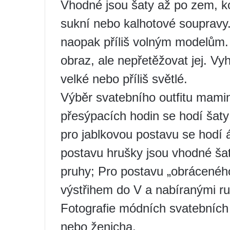
Vhodné jsou šaty až po zem, ko
sukní nebo kalhotové soupravy.
naopak příliš volným modelům. 
obraz, ale nepřetěžovat jej. Vy
velké nebo příliš světlé.
Výběr svatebního outfitu mamin
přesýpacích hodin se hodí šaty
pro jablkovou postavu se hodí 
postavu hrušky jsou vhodné šat
pruhy; Pro postavu „obráceného
výstřihem do V a nabíranými r
Fotografie módních svatebních
nebo ženicha.