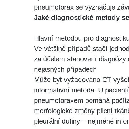
pneumotorax se vyznačuje záv
Jaké diagnostické metody s
Hlavní metodou pro diagnostik
Ve většině případů stačí jedno
za účelem stanovení diagnózy a
nejasných případech
Může být vyžadováno CT vyšetř
informativní metoda. U pacien
pneumotoraxem pomáhá počítačo
morfologické změny plicní tkán
pleurální dutiny – nejméně info