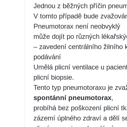
Jednou z běžných příčin pneum
V tomto případě bude zvažov
Pneumotorax není neobvyklý
může dojít po různých lékařský
– zavedení centrálního žilního 
podávání
Umělá plicní ventilace u pacien
plicní biopsie.
Tento typ pneumotoraxu je zv
spontánní pneumotorax
,
probíhá bez poškození plicní t
zázemí úplného zdraví a dělí s