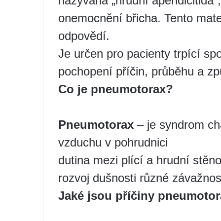
nazývaná „hrudní apendicitida“
onemocnění břicha. Tento mater
odpovědí.
Je určen pro pacienty trpící s
pochopení příčin, průběhu a z
Co je pneumotorax?
Pneumotorax
– je syndrom ch
vzduchu v pohrudnici
dutina mezi plící a hrudní stěn
rozvoj dušnosti různé závažnost
Jaké jsou příčiny pneumoto