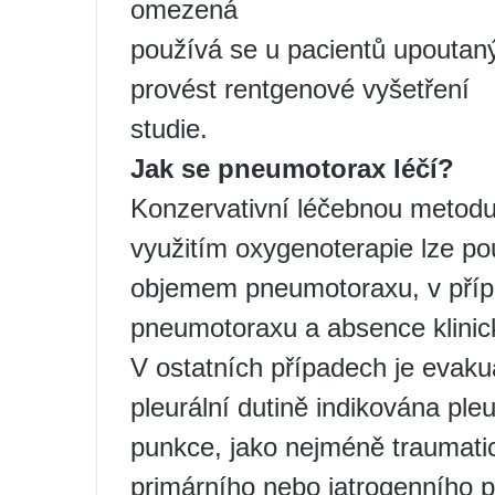
omezená
používá se u pacientů upoutan
provést rentgenové vyšetření
studie.
Jak se pneumotorax léčí?
Konzervativní léčebnou metod
využitím oxygenoterapie lze p
objemem pneumotoraxu, v příp
pneumotoraxu a absence klinic
V ostatních případech je eva
pleurální dutině indikována ple
punkce, jako nejméně traumati
primárního nebo iatrogenního 