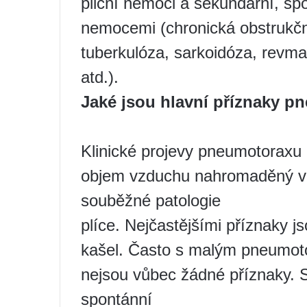
plicní nemoci a sekundární, spo
nemocemi (chronická obstrukčn
tuberkulóza, sarkoidóza, revma
atd.).
Jaké jsou hlavní příznaky 
Klinické projevy pneumotoraxu 
objem vzduchu nahromaděný v p
souběžné patologie
plíce. Nejčastějšími příznaky j
kašel. Často s malým pneumotor
nejsou vůbec žádné příznaky. S
spontánní