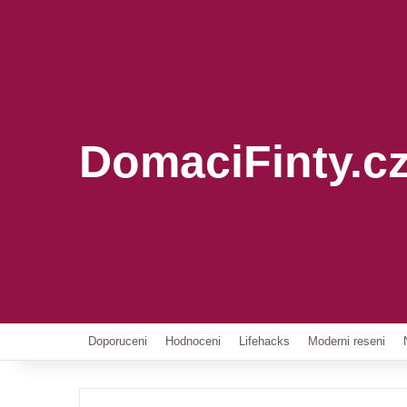
DomaciFinty.c
Doporuceni
Hodnoceni
Lifehacks
Moderni reseni