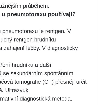
ažnějším průběhem.
e u pneumotoraxu používají?
u pneumotoraxu je rentgen. V
duchý rentgen hrudníku
 zahájení léčby. V diagnosticky
ení hrudníku a další
tů se sekundárním spontánním
vá tomografie (CT) přesněji určit
ě. Ultrazvuk
rmativní diagnostická metoda,