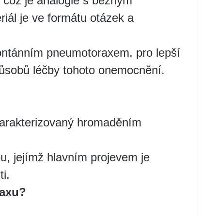
, což je analogie s běžným
iál je ve formátu otázek a
pontánním pneumotoraxem, pro lepší
působů léčby tohoto onemocnění.
arakterizovaný hromaděním
ou, jejímž hlavním projevem je
i.
raxu?