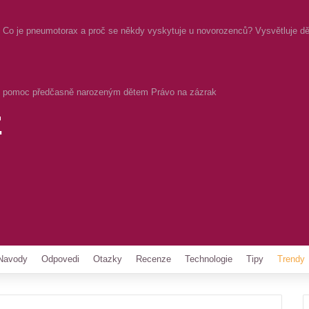
Co je pneumotorax a proč se někdy vyskytuje u novorozenců? Vysvětluje dět
pomoc předčasně narozeným dětem Právo na zázrak
z
Pinterest
Navody
Odpovedi
Otazky
Recenze
Technologie
Tipy
Trendy