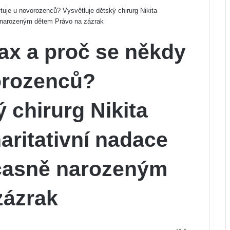
uje u novorozenců? Vysvětluje dětský chirurg Nikita
 narozeným dětem Právo na zázrak
ax a proč se někdy
orozenců?
 chirurg Nikita
ritativní nadace
časně narozeným
zázrak