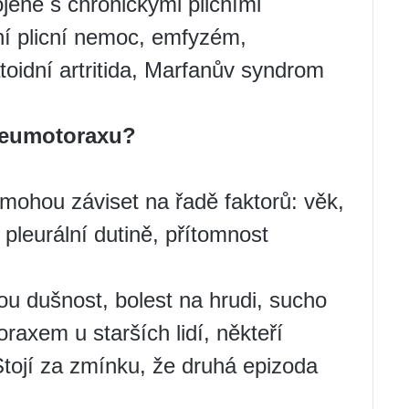
jené s chronickými plicními
í plicní nemoc, emfyzém,
toidní artritida, Marfanův syndrom
pneumotoraxu?
mohou záviset na řadě faktorů: věk,
leurální dutině, přítomnost
sou dušnost, bolest na hrudi, sucho
axem u starších lidí, někteří
tojí za zmínku, že druhá epizoda