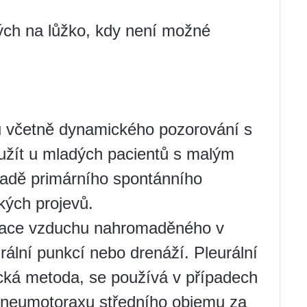
ých na lůžko, kdy není možné
u včetně dynamického pozorování s
oužít u mladých pacientů s malým
adě primárního spontánního
kých projevů.
kuace vzduchu nahromaděného v
urální punkcí nebo drenáží. Pleurální
cká metoda, se používá v případech
pneumotoraxu středního objemu za