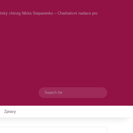
ský chirurg Nikita Stepanenko – Charitativní nadace pro
Search
Switch skin
for
Zpravy