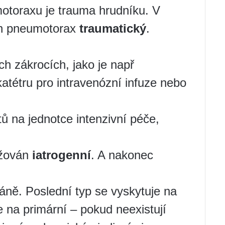
otoraxu je trauma hrudníku. V
án pneumotorax
traumatický
.
ch zákrocích, jako je např
katétru pro intravenózní infuze nebo
tů na jednotce intenzivní péče,
ažován
iatrogenní
. A nakonec
káně. Poslední typ se vyskytuje na
e na primární – pokud neexistují