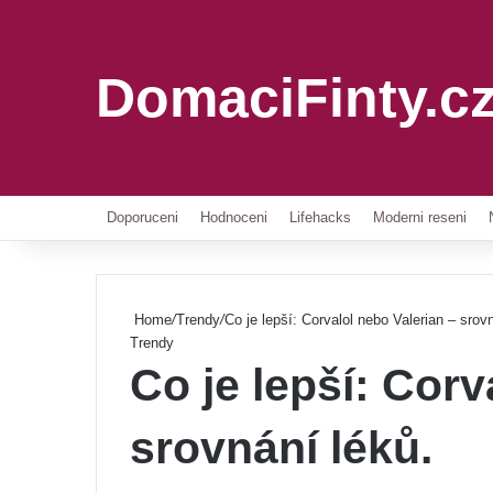
DomaciFinty.c
Doporuceni
Hodnoceni
Lifehacks
Moderni reseni
Home
/
Trendy
/
Co je lepší: Corvalol nebo Valerian – srov
Trendy
Co je lepší: Corv
srovnání léků.