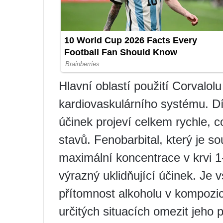
Hlavní oblastí použití Corvalol
kardiovaskulárního systému. D
účinek projeví celkem rychle, c
stavů. Fenobarbital, který je s
maximální koncentrace v krvi 1
výrazný uklidňující účinek. Je 
přítomnost alkoholu v kompozic
určitých situacích omezit jeho p