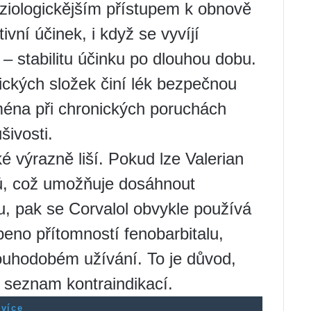
yziologickějším přístupem k obnově
ní účinek, i když se vyvíjí
– stabilitu účinku po dlouhou dobu.
ických složek činí lék bezpečnou
jména při chronických poruchách
ivosti.
é výrazně liší. Pokud lze Valerian
ů, což umožňuje dosáhnout
ku, pak se Corvalol obvykle používá
beno přítomností fenobarbitalu,
ouhodobém užívání. To je důvod,
 seznam kontraindikací.
 více