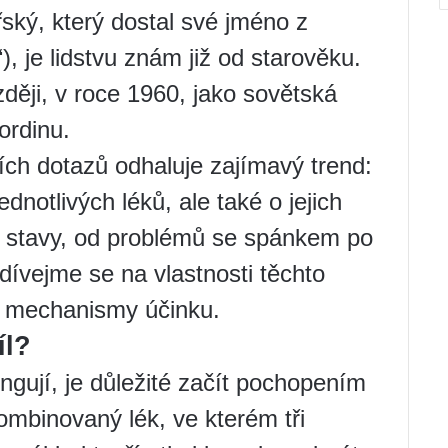
řský, který dostal své jméno z
“), je lidstvu znám již od starověku.
ději, v roce 1960, jako sovětská
ordinu.
ch dotazů odhaluje zajímavý trend:
ednotlivých léků, ale také o jejich
é stavy, od problémů se spánkem po
ívejme se na vlastnosti těchto
 a mechanismy účinku.
íl?
ungují, je důležité začít pochopením
kombinovaný lék, ve kterém tři