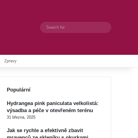
Search
Switch skin
for
Zpravy
Populární
Hydrangea pink paniculata velkolistá:
výsadba a péče v otevřeném terénu
31 března, 2025
Jak se rychle a efektivně zbavit
mravenců ze skleníku s okurkami