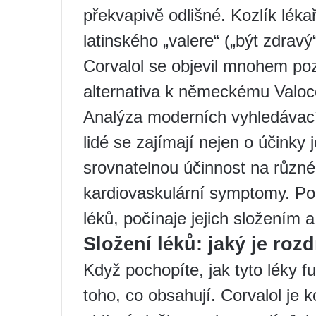
překvapivě odlišné. Kozlík léka
latinského „valere“ („být zdravý
Corvalol se objevil mnohem poz
alternativa k německému Valoc
Analýza moderních vyhledávací
lidé se zajímají nejen o účinky j
srovnatelnou účinnost na různ
kardiovaskulární symptomy. Pod
léků, počínaje jejich složením
Složení léků: jaký je rozd
Když pochopíte, jak tyto léky f
toho, co obsahují. Corvalol je 