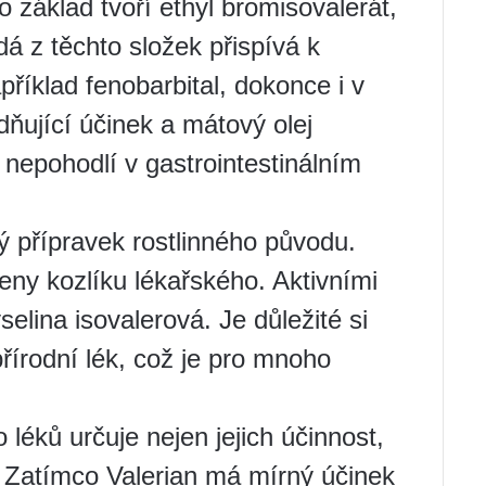
o základ tvoří ethyl bromisovalerát,
dá z těchto složek přispívá k
říklad fenobarbital, dokonce i v
dňující účinek a mátový olej
 nepohodlí v gastrointestinálním
ý přípravek rostlinného původu.
ny kozlíku lékařského. Aktivními
elina isovalerová. Je důležité si
řírodní lék, což je pro mnoho
 léků určuje nejen jejich účinnost,
. Zatímco Valerian má mírný účinek