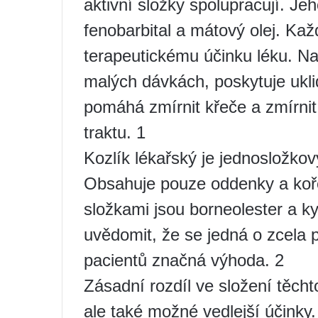
aktivní složky spolupracují. Jeh
fenobarbital a mátový olej. Kaž
terapeutickému účinku léku. Nap
malých dávkách, poskytuje ukli
pomáhá zmírnit křeče a zmírnit
traktu. 1
Kozlík lékařský je jednosložkov
Obsahuje pouze oddenky a koře
složkami jsou borneolester a kys
uvědomit, že se jedná o zcela p
pacientů značná výhoda. 2
Zásadní rozdíl ve složení těchto
ale také možné vedlejší účinky