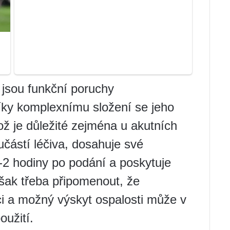
u jsou funkční poruchy
íky komplexnímu složení se jeho
ož je důležité zejména u akutních
oučástí léčiva, dosahuje své
-2 hodiny po podání a poskytuje
však třeba připomenout, že
i a možný výskyt ospalosti může v
oužití.