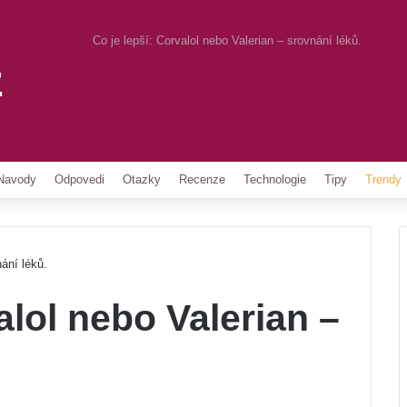
Co je lepší: Corvalol nebo Valerian – srovnání léků.
z
Pinterest
Navody
Odpovedi
Otazky
Recenze
Technologie
Tipy
Trendy
nání léků.
alol nebo Valerian –