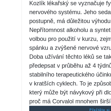
Kozlík lékařský se vyznačuje f
nervového systému. Jeho sedativ
postupně, má důležitou výhodu 
Nepřítomnost alkoholu a syntet
volbou pro použití v kurzu, ze
spánku a zvýšené nervové vzruš
Doba užívání těchto léků se tak
předepsat v průběhu až 4 týdn
stabilního terapeutického účin
v kratších cyklech. To je způso
který může být návykový při dl
proč má Corvalol mnohem širší
Přečtěte si