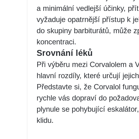
a minimální vedlejší účinky, př
vyžaduje opatrnější přístup k je
do skupiny barbiturátů, může z
koncentraci.
Srovnání léků
Při výběru mezi Corvalolem a Va
hlavní rozdíly, které určují jeji
Představte si, že Corvalol fung
rychle vás dopraví do požadova
plynule se pohybující eskalátor
klidu.