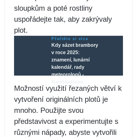
sloupkům a poté rostliny
uspořádejte tak, aby zakrývaly
plot.
Přečtěte si více
Kdy sázet brambory
v roce 2025:
znamení, lunární
kalendář, rady
meteorologů -
Rambler/ženy
Možností využití řezaných větví k
vytvoření originálních plotů je
mnoho. Použijte svou
představivost a experimentujte s
různými nápady, abyste vytvořili