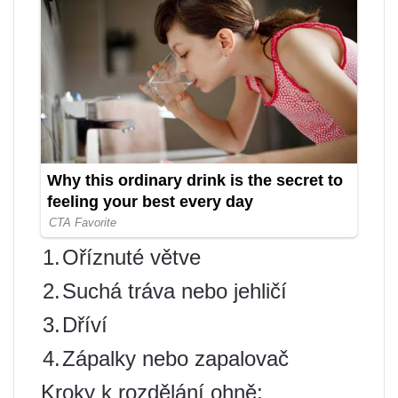
1.
Oříznuté větve
2.
Suchá tráva nebo jehličí
3.
Dříví
4.
Zápalky nebo zapalovač
Kroky k rozdělání ohně: