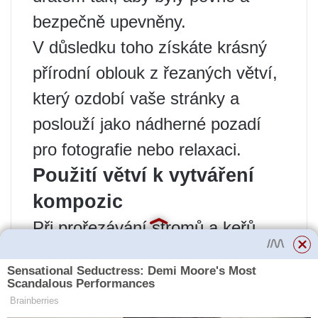
bezpečně upevněny.
V důsledku toho získáte krásný
přírodní oblouk z řezaných větví,
který ozdobí vaše stránky a
poslouží jako nádherné pozadí
pro fotografie nebo relaxaci.
Použití větví k vytváření
kompozic
Při prořezávání stromů a keřů
obvykle na místě zůstává mnoho
odříznutých větví. Z nich můžete
vytvořit zajímavé a originální