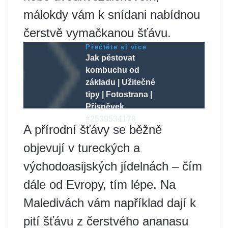
málokdy vám k snídani nabídnou
čerstvě vymačkanou šťávu.
Přečtěte si více
Jak pěstovat
kombuchu od
základu | Užitečné
tipy | Fotostrana |
Příspěvek
#2539534178
A přírodní šťávy se běžně
objevují v tureckých a
východoasijských jídelnách – čím
dále od Evropy, tím lépe. Na
Maledivách vám například dají k
pití šťávu z čerstvého ananasu