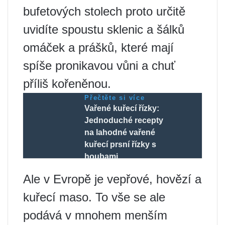
bufetových stolech proto určitě
uvidíte spoustu sklenic a šálků
omáček a prášků, které mají
spíše pronikavou vůni a chuť
příliš kořeněnou.
Přečtěte si více
Vařené kuřecí řízky:
Jednoduché recepty
na lahodné vařené
kuřecí prsní řízky s
houbami
Ale v Evropě je vepřové, hovězí a
kuřecí maso. To vše se ale
podává v mnohem menším