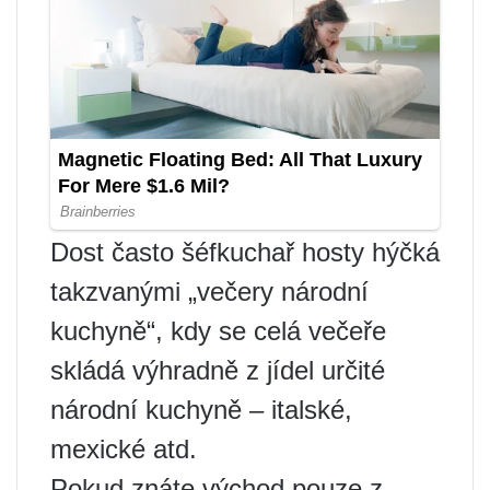
Dost často šéfkuchař hosty hýčká
takzvanými „večery národní
kuchyně“, kdy se celá večeře
skládá výhradně z jídel určité
národní kuchyně – italské,
mexické atd.
Pokud znáte východ pouze z