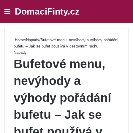
DomaciFinty.cz
Menu
Se
Home
/
Napady
/
Bufetové menu, nevýhody a výhody pořádání
bufetu – Jak se bufet používá v cestovním ruchu
Napady
Bufetové menu,
nevýhody a
výhody pořádání
bufetu – Jak se
bufet používá v